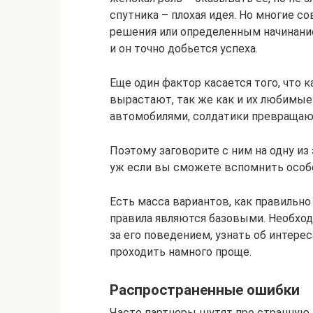
спутника – плохая идея. Но многие 
решения или определенным начинание
и он точно добьется успеха.
Еще один фактор касается того, что 
вырастают, так же как и их любимы
автомобилями, солдатики превращаю
Поэтому заговорите с ним на одну из 
уж если вы сможете вспомнить особен
Есть масса вариантов, как правильн
правила являются базовыми. Необход
за его поведением, узнать об интере
проходить намного проще.
Распространенные ошибки
Часто партнеры шутят про странную 