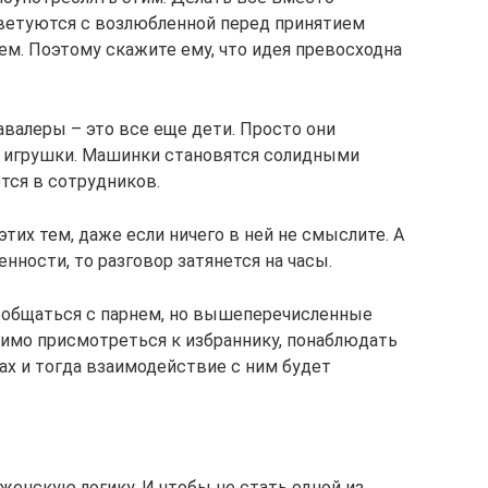
советуются с возлюбленной перед принятием
м. Поэтому скажите ему, что идея превосходна
кавалеры – это все еще дети. Просто они
е игрушки. Машинки становятся солидными
тся в сотрудников.
этих тем, даже если ничего в ней не смыслите. А
ности, то разговор затянется на часы.
о общаться с парнем, но вышеперечисленные
имо присмотреться к избраннику, понаблюдать
сах и тогда взаимодействие с ним будет
женскую логику. И чтобы не стать одной из