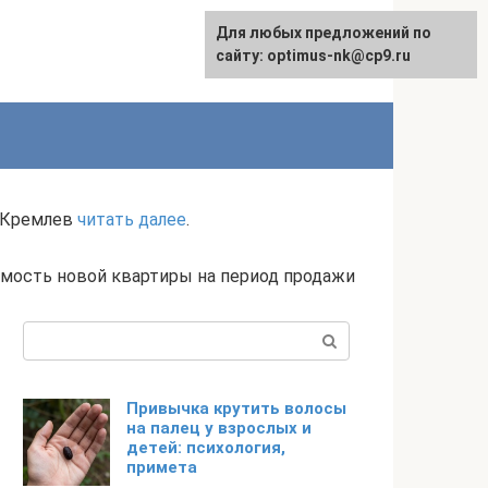
Для любых предложений по
English
сайту: optimus-nk@cp9.ru
р Кремлев
читать далее
.
имость новой квартиры на период продажи
Поиск:
Привычка крутить волосы
на палец у взрослых и
детей: психология,
примета