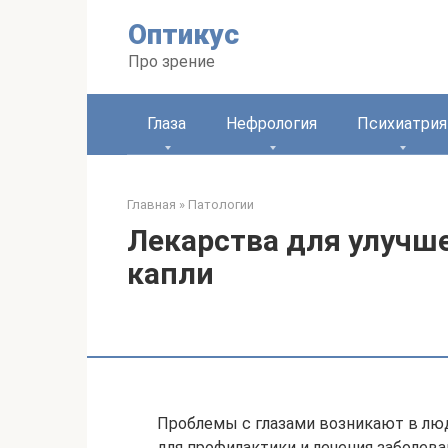
Перейти
Оптикус
к
контенту
Про зрение
Глаза
Нефрология
Психиатрия
Главная
»
Патологии
Лекарства для улучше
капли
Проблемы с глазами возникают в люд
для профилактики и лечения заболев