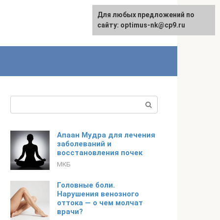
Для любых предложений по
English
сайту: optimus-nk@cp9.ru
Поиск:
Апаан Мудра для лечения
заболеваний и
восстановления почек
МКБ
Головные боли.
Нарушения венозного
оттока — о чем молчат
врачи?