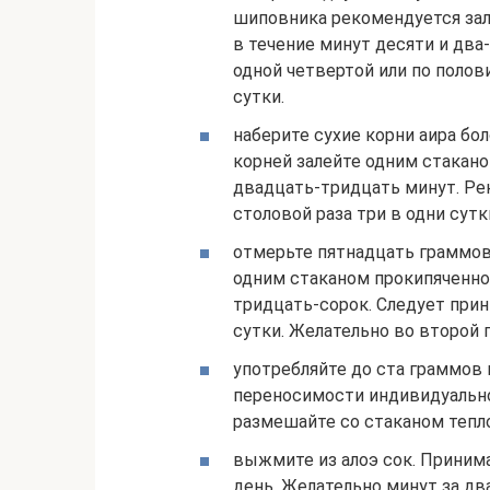
шиповника рекомендуется зал
в течение минут десяти и два
одной четвертой или по полов
сутки.
наберите сухие корни аира бо
корней залейте одним стакан
двадцать-тридцать минут. Ре
столовой раза три в одни сут
отмерьте пятнадцать граммов
одним стаканом прокипяченно
тридцать-сорок. Следует прин
сутки. Желательно во второй 
употребляйте до ста граммов 
переносимости индивидуально
размешайте со стаканом тепл
выжмите из алоэ сок. Принима
день. Желательно минут за дв