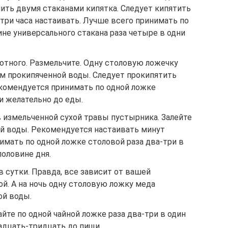
ить двумя стаканами кипятка. Следует кипятить
-три часа настаивать. Лучше всего принимать по
ине универсального стакана раза четыре в одни
лотного. Размельчите. Одну столовую ложечку
ом прокипяченной воды. Следует прокипятить
комендуется принимать по одной ложке
ки желательно до еды.
 измельченной сухой травы пустырника. Залейте
й воды. Рекомендуется настаивать минут
имать по одной ложке столовой раза два-три в
половине дня.
в сутки. Правда, все зависит от вашей
й. А на ночь одну столовую ложку меда
ой воды.
йте по одной чайной ложке раза два-три в один
адцать-тридцать до пищи.