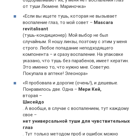
оздоравливают их, у меня нет воспаления глаз
от туши Люмене. Мариночка»
«Если вы ищете тушь, которая не вызывает
воспаление глаз, то мой совет –
Mascara
revitalisant
(тушь-кондиционер). Мой выбор не был
случайным. Я ношу линзы, поэтому с этим у меня
строго. Любое попадание неподходящего
компонента – и сразу воспаление. На упаковке
указано, что тушь без парабенов, имеет кератин.
Это именно то, что нужно мне. Советую.
Покупала в аптеке! Элеонора»
«Я пробовала и дорогие (очень!), и дешевые.
Понравилось две. Одна –
Мери Кей,
вторая –
Шисейдо
. А вообще, в случае с воспалением, тут каждому
свое –
нет универсальной туши для чувствительных
глаз
. Тут только методом проб и ошибок можно