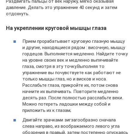
Раздвигать пальцы от век наружу, мягко оказывая
давление. Делать это упражнение 40 секунд и затем
отдохнуть.
На укреплении круговой мышцы глаза
Прием прорабатывает круговую глазную мышцу
и другие, находящиеся рядом : височную, мышцу
гордецов. Выполняется медленно. Найдите точку
на уровне своих век и медленно выпячивайте
глаза, смотря в эту точку.Выполняя то
упражнение вы почувствуете как работают не
только мышцы глаз, но и висков и носа.
Расслабьте глаза, прикройте их, потом снова
начните их выпячивать. Повторите медленно
десять раз. После полностью расслабьте веки.
Можно потереть ладошки между собой и
приложить их к глазам;
Двигайте зрачками зигзагообразно сначала
слева направо, из воображаемого левого угла
обозрения в правый, затем постепенно опускаясь