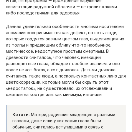
Итак, гетерохромия — врожденное нарушение
пигментации радужной оболочки — не грозит какими-
либо последствиями для здоровья
Данная удивительная особенность многими носителями
аномалии воспринимается как дефект, но есть люди,
которые гордятся разным цветом глаз, выделяющим их
из толпы и придающим облику что-то необычное,
мистическое, недоступное простым смертным. В
древности считалось, что человек, имеющий
разноцветные глаза, обладает особым знанием, и оно
вовсе не «от бога», а «от дьявола». Детьми дьявола
считались такие люди, а поскольку контактных линз для
цветокоррекции, которые могли бы скрыть этот
«недостаток», не существовало, их отслеживали и
сжигали на костре или, как минимум, изгоняли.
Кстати.
Матери, родившие младенцев с разными
глазами, даже если у них самих глаза были
обычные, считались вступившими в связь с