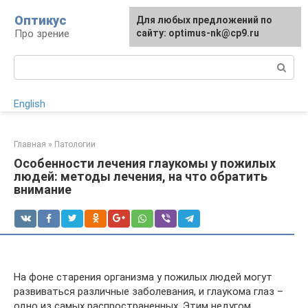
Перейти
Оптикус
Для любых предложений по
к
Про зрение
сайту: optimus-nk@cp9.ru
контенту
Поиск:
English
Главная
»
Патологии
Особенности лечения глаукомы у пожилых
людей: методы лечения, на что обратить
внимание
На фоне старения организма у пожилых людей могут
развиваться различные заболевания, и глаукома глаз –
одно из самых распространенных. Этим недугом