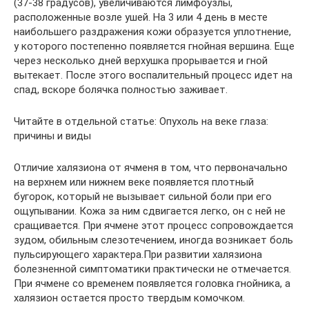
(37-38 градусов), увеличиваются лимфоузлы,
расположенные возле ушей. На 3 или 4 день в месте
наибольшего раздражения кожи образуется уплотнение,
у которого постепенно появляется гнойная вершина. Еще
через несколько дней верхушка прорывается и гной
вытекает. После этого воспалительный процесс идет на
спад, вскоре болячка полностью заживает.
Читайте в отдельной статье: Опухоль на веке глаза:
причины и виды
Отличие халязиона от ячменя в том, что первоначально
на верхнем или нижнем веке появляется плотный
бугорок, который не вызывает сильной боли при его
ощупывании. Кожа за ним сдвигается легко, он с ней не
сращивается. При ячмене этот процесс сопровождается
зудом, обильным слезотечением, иногда возникает боль
пульсирующего характера.При развитии халязиона
болезненной симптоматики практически не отмечается.
При ячмене со временем появляется головка гнойника, а
халязион остается просто твердым комочком.