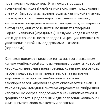
протяжении краешек век. Этот секрет создает
тоненький липидный слой на конъюнктиве, предохраняя
слезу от быстрого испарения. Если из-за плохой гигиены,
чрезмерного скопления жира, смешанного с пылью,
частичками эпидермиса железы засоряются, перекрывая
выход сала, они уплотняются, появляется твердый
шарик – халязион («градинка»). В случае, когда в железу
или в другую часть века попадает инфекция, появляется
уплотнение с гнойным содержимым – ячмень
(гордеолум).
Халязион поражает края век из-за застоя в выходном
канале мейбомиевой железы жирового секрета, который
необходим для смазывания ресниц, краев век, роговицы,
чтобы предотвратить трение век о глаз во время
моргания. Если проток мейбомиевой железы
закупоривается, жировой секрет скапливается в ней. В
таком случае иммунная система окружает ее фиброзной
капсулой, но секрет продолжает в ней накапливаться и
градина растет. Предпосылки для появления халязиона и
ячменя имеют свою схожесть и различия.