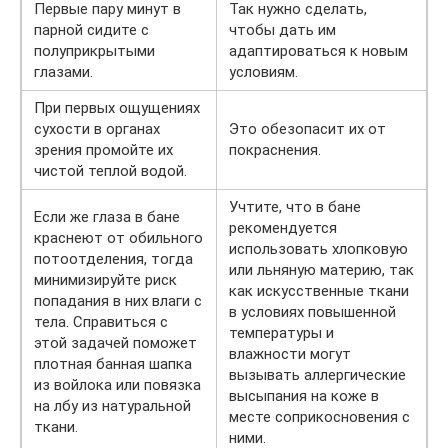
Первые пару минут в
Так нужно сделать,
парной сидите с
чтобы дать им
полуприкрытыми
адаптироваться к новым
глазами.
условиям.
При первых ощущениях
сухости в органах
Это обезопасит их от
зрения промойте их
покраснения.
чистой теплой водой.
Учтите, что в бане
Если же глаза в бане
рекомендуется
краснеют от обильного
использовать хлопковую
потоотделения, тогда
или льняную материю, так
минимизируйте риск
как искусственные ткани
попадания в них влаги с
в условиях повышенной
тела. Справиться с
температуры и
этой задачей поможет
влажности могут
плотная банная шапка
вызывать аллергические
из войлока или повязка
высыпания на коже в
на лбу из натуральной
месте соприкосновения с
ткани.
ними.