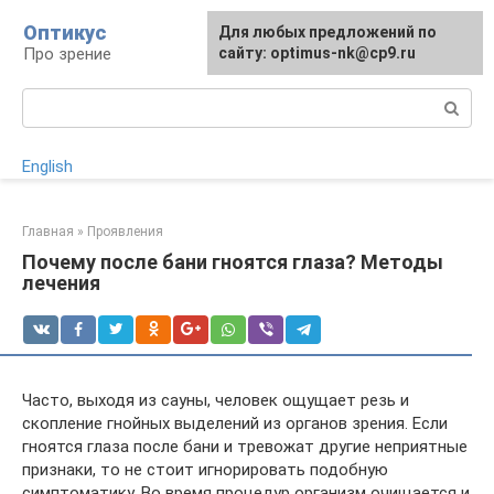
Перейти
Оптикус
Для любых предложений по
к
Про зрение
сайту: optimus-nk@cp9.ru
контенту
Поиск:
English
Главная
»
Проявления
Почему после бани гноятся глаза? Методы
лечения
Часто, выходя из сауны, человек ощущает резь и
скопление гнойных выделений из органов зрения. Если
гноятся глаза после бани и тревожат другие неприятные
признаки, то не стоит игнорировать подобную
симптоматику. Во время процедур организм очищается и