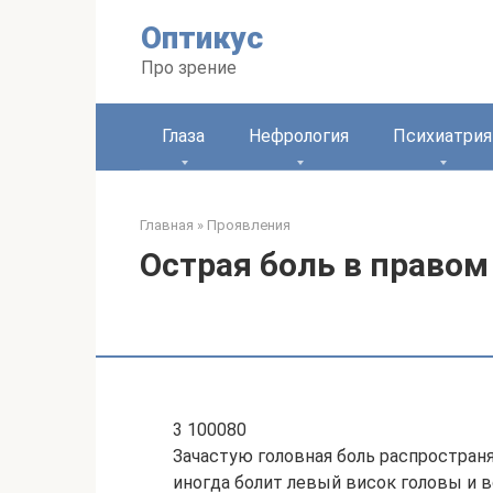
Перейти
Оптикус
к
контенту
Про зрение
Глаза
Нефрология
Психиатрия
Главная
»
Проявления
Острая боль в правом 
3 100080
Зачастую головная боль распространя
иногда болит левый висок головы и в