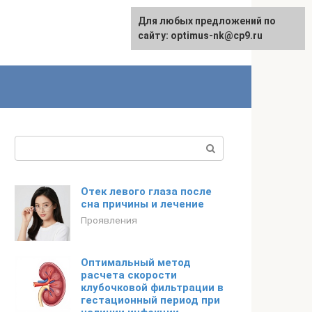
Для любых предложений по
English
сайту: optimus-nk@cp9.ru
Поиск:
Отек левого глаза после
сна причины и лечение
Проявления
Оптимальный метод
расчета скорости
клубочковой фильтрации в
гестационный период при