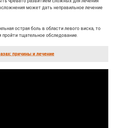
ть чревато развитием сложных для лечения
 осложнения может дать неправильное лечение
льная острая боль в области левого виска, то
и пройти тщательное обследование.
азах: причины и лечение