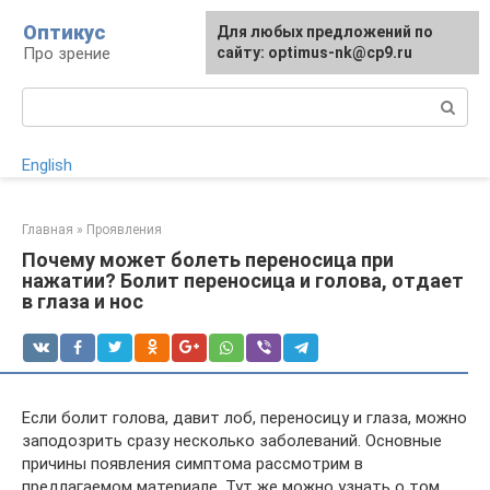
Перейти
Оптикус
Для любых предложений по
к
Про зрение
сайту: optimus-nk@cp9.ru
контенту
Поиск:
English
Главная
»
Проявления
Почему может болеть переносица при
нажатии? Болит переносица и голова, отдает
в глаза и нос
Если болит голова, давит лоб, переносицу и глаза, можно
заподозрить сразу несколько заболеваний. Основные
причины появления симптома рассмотрим в
предлагаемом материале. Тут же можно узнать о том,