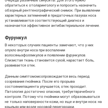
очередь различные синуситы. Для этого нужно
обратиться к отоларингологу и попросить назначить
обзорный рентгенографический снимок. При выявлении
характерных затемнений в придаточных пазухах носа
устанавливается соответствующий диагноз и
назначается эффективное антибактериальное лечение.
Фурункул
В некоторых случаях пациенты замечают, что у них
опухло внутри носа при воспалении
волосяныхфолликулов и появлении фурункулов.
Слизистая ткань становится сухой, нарастает боль,
развивается отек.
Данным симптомомсопровождается весь период
созревания гнойника. После его прорыва
состояниепациента улучшается, отек проходит.
Патология достаточно опасная, требуетврачебного
контроля. Потому что гнойники могут образовываться
не только наповерхности кожи, но еще и внутри носа: на
крыльях или возле носовой перегородки.