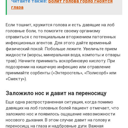
Читайте также:
Болит голова горло гноятся
глаза
Если тошнит, кружится голова и есть давящие на лоб
головные боли, то помогите своему организму
справиться с потенциальным вторжением патогенных
инфекционных агентов. Для этого дайте временный
физический покой. Побольше лежите. Увеличьте прием
жидкости (морсы, минеральная вода, компоты и отвары
трав). Начните принимать аскорбиновую кислоту. При
подозрении на кишечную инфекцию или отравление
принимайте сорбенты («Энтеросгель», «Полисорб» или
«Смекту»).
Заложило нос и давит на переносицу
Еще одна распространенная ситуация, когда помимо
давящих на лоб головных болей пациент отмечает, что
заложило нос и появилось ощущение невозможности
носового дыхания. В этом случае давит на голову и
переносицу, на глаза и надбровные дуги. Важная