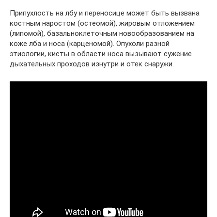
Припухлость на лбу и переносице может быть вызвана
костным наростом (остеомой), жировым отложением
(липомой), базальноклеточным новообразованием на
коже лба и носа (карценомой). Опухоли разной
этиологии, кисты в области носа вызывают сужение
дыхательных проходов изнутри и отек снаружи.