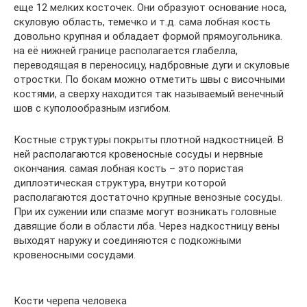
еще 12 мелких косточек. Они образуют основание носа,
скуловую область, темечко и т.д. сама лобная кость
довольно крупная и обладает формой прямоугольника.
на её нижней границе располагается глабелла,
переводящая в переносицу, надбровные дуги и скуловые
отростки. По бокам можно отметить швы с височными
костями, а сверху находится так называемый венечный
шов с куполообразным изгибом.
Костные структуры покрыты плотной надкостницей. В
ней располагаются кровеносные сосуды и нервные
окончания. самая лобная кость – это пористая
диплоэтическая структура, внутри которой
располагаются достаточно крупные венозные сосуды.
При их сужении или спазме могут возникать головные
давящие боли в области лба. Через надкостницу вены
выходят наружу и соединяются с подкожными
кровеносными сосудами.
Кости черепа человека