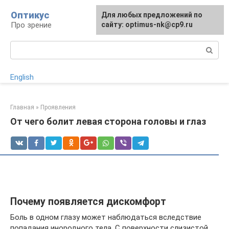
Перейти
Оптикус
Для любых предложений по
к
Про зрение
сайту: optimus-nk@cp9.ru
контенту
Поиск:
English
Главная
»
Проявления
От чего болит левая сторона головы и глаз
Почему появляется дискомфорт
Боль в одном глазу может наблюдаться вследствие
попадания инородного тела. С поверхности слизистой