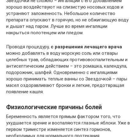
Звездочки не сложно – ингаляции с его добавлением
хорошо воздействуют на слизистую носовых ходов и
устраняют заложенность. Небольшое количество
препарата опускают в горячую, но не обжигающую воду
и дышат над паром. Лучше во время ингаляции
накрыться полотенцем или пледом.
Проводя процедуру,
с разрешения лечащего врача
можно добавлять в воду морскую соль или отвары
целебных трав, обладающих противовоспалительным и
антисептическим действием – это ромашка, календула,
подорожник, шалфей. Одновременно с ингаляциями
хорошо принимать теплые ванны со Звездочкой – пары
масел оздоравливают бронхи и легкие, предотвращая
появление кашля.
Физиологические причины болей
Беременность является прямым фактором того, что
ухудшается зрение и воспаляются глазные яблоки. Уже в
первом триместре изменяется синтез гормонов,
необходимых для нормального протекания