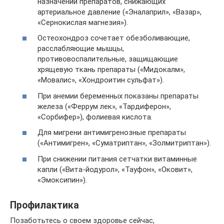
назначении препаратов, снижающих
артериальное давление («Эналаприл», «Вазар»,
«Сернокислая магнезия»).
Остеохондроз сочетает обезболивающие,
расслабляющие мышцы,
противовоспалительные, защищающие
хрящевую ткань препараты («Мидокалм»,
«Мовалис», «Хондроитин сульфат»).
При анемии беременных показаны препараты
железа («Феррум лек», «Тардиферон»,
«Сорбифер»), фолиевая кислота.
Для мигрени антимигренозные препараты
(«Антимигрен», «Суматриптан», «Золмитриптан»).
При снижении питания сетчатки витаминные
капли («Вита-йодурол», «Тауфон», «Оковит»,
«Эмоксипин»).
Профилактика
Позаботьтесь о своем здоровье сейчас,