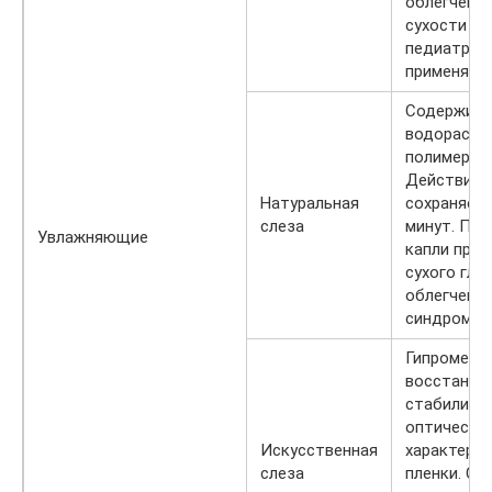
облегчени
сухости и 
педиатрии
применяетс
Содержит
водораств
полимерную
Действие 
Натуральная
сохраняетс
слеза
минут. Пр
Увлажняющие
капли при 
сухого гла
облегчения
синдрома.
Гипромелл
восстанав
стабилизи
оптически
Искусственная
характерис
слеза
пленки. С