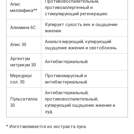
Противовоспалительный,
Апис
противоаллергенный и
меллифика**
стимулирующий регенерацию.
Купирует сухость век и ощущение
Алюмина 6С
жжения.
Анальгезирующий, купирующий
Апис 30
ощущение жжения и светобоязнь.
Аргентум
Антибактериальный.
нитрикум 30
Меркуриус
Противовирусный и
сол. 30
антибактериальный.
Антибактериальный,
Пульсатилла
противовоспалительный,
30
купирующий ощущение жжения и
зуд.
* Изготавливается из экстракта лука.