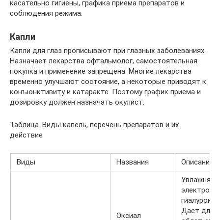
касательно гигиены, графика приема препаратов и
соблюдения режима.
Капли
Капли для глаз прописывают при глазных заболеваниях.
Назначает лекарства офтальмолог, самостоятельная
покупка и применение запрещена. Многие лекарства
временно улучшают состояние, а некоторые приводят к
конъюнктивиту и катаракте. Поэтому график приема и
дозировку должен назначать окулист.
Таблица. Виды капель, перечень препаратов и их
действие
Виды
Названия
Описание
Увлажняет 
электроли
гиалуронов
Дает длит
Оксиал