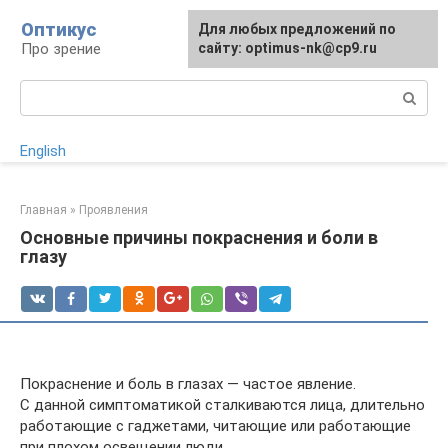
Перейти
Оптикус
Для любых предложений по
к
Про зрение
сайту: optimus-nk@cp9.ru
контенту
Поиск:
English
Главная
»
Проявления
Основные причины покраснения и боли в
глазу
Покраснение и боль в глазах — частое явление.
С данной симптоматикой сталкиваются лица, длительно
работающие с гаджетами, читающие или работающие
при плохом освещении люди.