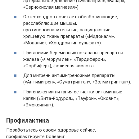
артериальное давление («Эналаприл», «Вазар»,
«Сернокислая магнезия»).
Остеохондроз сочетает обезболивающие,
расслабляющие мышцы,
противовоспалительные, защищающие
хрящевую ткань препараты («Мидокалм»,
«Мовалис», «Хондроитин сульфат»).
При анемии беременных показаны препараты
железа («Феррум лек», «Тардиферон»,
«Сорбифер»), фолиевая кислота.
Для мигрени антимигренозные препараты
(«Антимигрен», «Суматриптан», «Золмитриптан»).
При снижении питания сетчатки витаминные
капли («Вита-йодурол», «Тауфон», «Оковит»,
«Эмоксипин»).
Профилактика
Позаботьтесь о своем здоровье сейчас,
профилактируйте болезни: