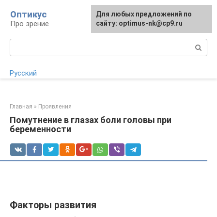
Перейти
Оптикус
Для любых предложений по
Для любых предложений по
к
Про зрение
сайту:
сайту: optimus-nk@cp9.ru
[email protected]
контенту
Поиск:
Русский
Главная
»
Проявления
Помутнение в глазах боли головы при
беременности
Факторы развития