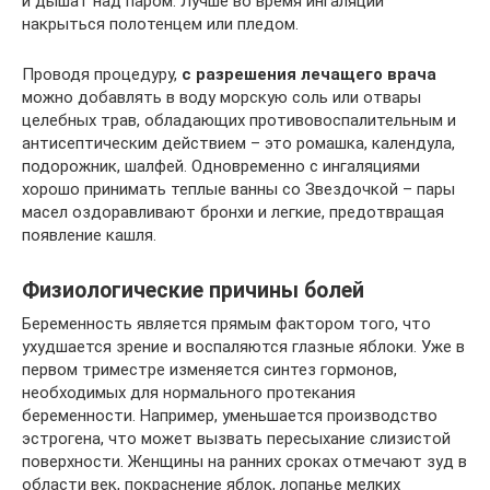
и дышат над паром. Лучше во время ингаляции
накрыться полотенцем или пледом.
Проводя процедуру,
с разрешения лечащего врача
можно добавлять в воду морскую соль или отвары
целебных трав, обладающих противовоспалительным и
антисептическим действием – это ромашка, календула,
подорожник, шалфей. Одновременно с ингаляциями
хорошо принимать теплые ванны со Звездочкой – пары
масел оздоравливают бронхи и легкие, предотвращая
появление кашля.
Физиологические причины болей
Беременность является прямым фактором того, что
ухудшается зрение и воспаляются глазные яблоки. Уже в
первом триместре изменяется синтез гормонов,
необходимых для нормального протекания
беременности. Например, уменьшается производство
эстрогена, что может вызвать пересыхание слизистой
поверхности. Женщины на ранних сроках отмечают зуд в
области век, покраснение яблок, лопанье мелких