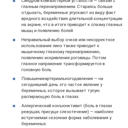
Синдром компьютерной усталости — связан с
глазным перенапряжением. Стараясь больше
отдыхать, беременные упускают из виду факт
вредного воздействия длительной концентрации
на экране, что в итоге приводит к спазму глазных
мышц и появлению болей.
Неправильный выбор очков или некорректное
использование линз также приводит к
мышечному глазному перенапряжению,
появлению искривления роговицы. Потом
глазное напряжение трансформируется в
головную боль.
Повышениеартериальногодавления — на
сегодняшний день это частое явление у
беременных, которое вызывает тупую
распирающую боль в глазах.
Аллергический конъюнктивит (боль в глазах
режущая, присуще слезотечение) — наиболее
встречаемая сезонная форма заболевания у
беременных.