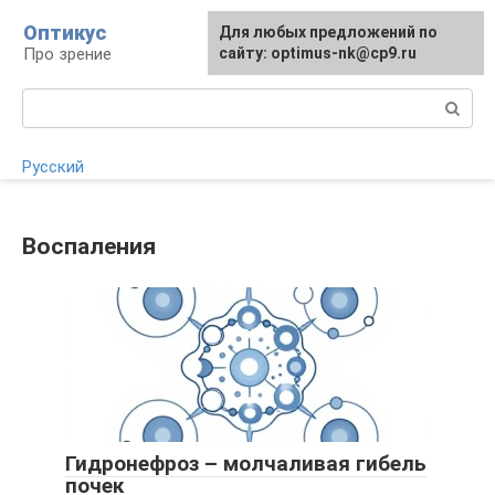
Перейти
Оптикус
Для любых предложений по
Для любых предложений по
к
Про зрение
сайту:
сайту: optimus-nk@cp9.ru
[email protected]
контенту
Поиск:
Русский
Воспаления
Гидронефроз – молчаливая гибель
почек