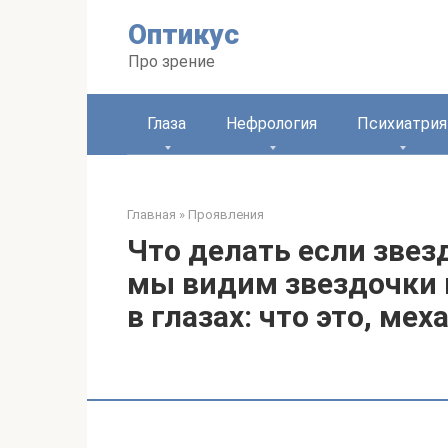
Перейти
Оптикус
к
контенту
Про зрение
Глаза
Нефрология
Психиатрия
Главная
»
Проявления
Что делать если звез
мы видим звездочки 
в глазах: что это, ме