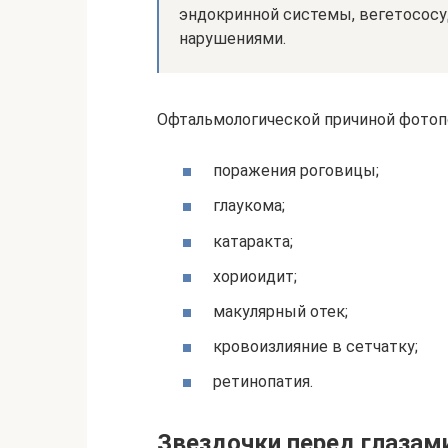
эндокринной системы, вегетососу
нарушениями.
Офтальмологической причиной фотопс
поражения роговицы;
глаукома;
катаракта;
хориоидит;
макулярный отек;
кровоизлияние в сетчатку;
ретинопатия.
Звездочки перед глазам