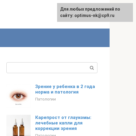
Для любых предложений по
Для любых предложений по
Русский
сайту:
сайту: optimus-nk@cp9.ru
[email protected]
Поиск:
Зрение у ребенка в 2 года
норма и патология
Патологии
Карепрост от глаукомы:
лечебные капли для
коррекции зрения
Патологии