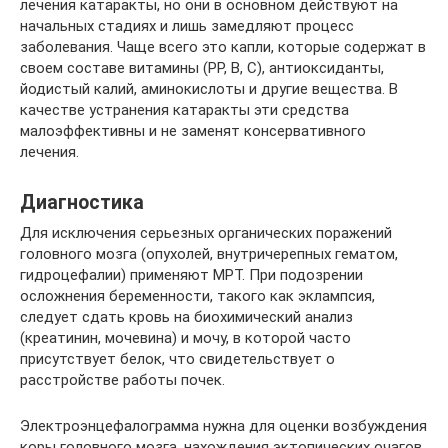
лечения катаракты, но они в основном действуют на
начальных стадиях и лишь замедляют процесс
заболевания. Чаще всего это капли, которые содержат в
своем составе витамины (РР, В, С), антиоксиданты,
йодистый калий, аминокислоты и другие вещества. В
качестве устранения катаракты эти средства
малоэффективны и не заменят консервативного
лечения.
Диагностика
Для исключения серьезных органических поражений
головного мозга (опухолей, внутричерепных гематом,
гидроцефалии) применяют МРТ. При подозрении
осложнения беременности, такого как эклампсия,
следует сдать кровь на биохимический анализ
(креатинин, мочевина) и мочу, в которой часто
присутствует белок, что свидетельствует о
расстройстве работы почек.
Электроэнцефалограмма нужна для оценки возбуждения
коры головного мозга, нахождения эктопических очагов,