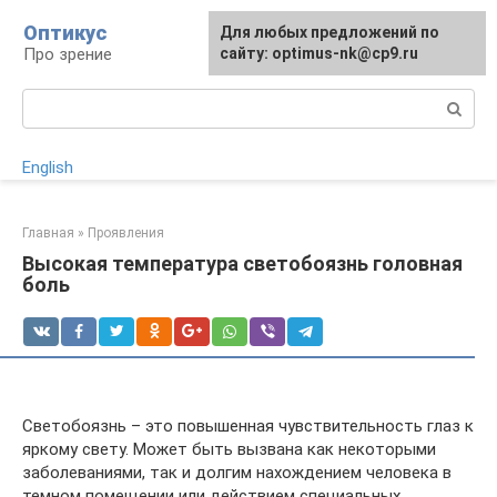
Перейти
Оптикус
Для любых предложений по
к
Про зрение
сайту: optimus-nk@cp9.ru
контенту
Поиск:
English
Главная
»
Проявления
Высокая температура светобоязнь головная
боль
Светобоязнь – это повышенная чувствительность глаз к
яркому свету. Может быть вызвана как некоторыми
заболеваниями, так и долгим нахождением человека в
темном помещении или действием специальных