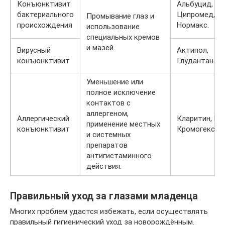
Конъюнктивит
Альбуцид,
бактериального
Ципромед,
Промывание глаз и
происхождения
Нормакс.
использование
специальных кремов
и мазей.
Вирусный
Актипол,
конъюнктивит
Глудантан.
Уменьшение или
полное исключение
контактов с
аллергеном,
Аллергический
Кларитин, Виз
применение местных
конъюнктивит
Кромогексал.
и системных
препаратов
антигистаминного
действия.
Правильный уход за глазами младенца
Многих проблем удастся избежать, если осуществлять
правильный гигиенический уход за новорождённым.