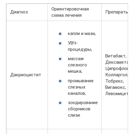
Ориентировочная
Диагноз
Препараты
схема лечения
капли и мази,
УВЧ-
процедуры,
Витабакт,
массаж
Дексаметазо
слезного
Ципрофлокса
мешка,
Дакриоцистит
Колларгол,
промывание
Тобрекс,
слезных
Вигамокс,
каналов,
Левомицетин
зондирование
сборников
слизи.