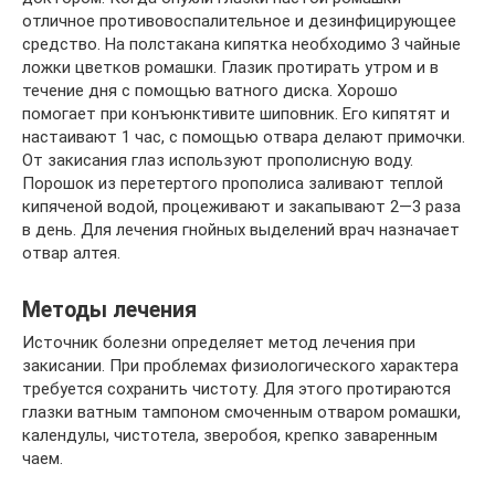
отличное противовоспалительное и дезинфицирующее
средство. На полстакана кипятка необходимо 3 чайные
ложки цветков ромашки. Глазик протирать утром и в
течение дня с помощью ватного диска. Хорошо
помогает при конъюнктивите шиповник. Его кипятят и
настаивают 1 час, с помощью отвара делают примочки.
От закисания глаз используют прополисную воду.
Порошок из перетертого прополиса заливают теплой
кипяченой водой, процеживают и закапывают 2—3 раза
в день. Для лечения гнойных выделений врач назначает
отвар алтея.
Методы лечения
Источник болезни определяет метод лечения при
закисании. При проблемах физиологического характера
требуется сохранить чистоту. Для этого протираются
глазки ватным тампоном смоченным отваром ромашки,
календулы, чистотела, зверобоя, крепко заваренным
чаем.