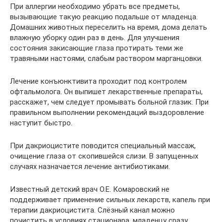
При аллергии необходимо убрать все предметы,
вызывающие такую реакцию подальше от младенца.
Домашних животных переселить на время, дома делать
влажную уборку один раз в день. Для улучшения
состояния закисающие глаза протирать теми же
травяными настоями, слабым раствором марганцовки.
Лечение конъюнктивита проходит под контролем
офтальмолога. Он выпишет лекарственные препараты,
расскажет, чем следует промывать больной глазик. При
правильном выполнении рекомендаций выздоровление
наступит быстро.
При дакриоцистите поводится специальный массаж,
очищение глаза от скопившейся слизи. В запущенных
случаях назначается лечение антибиотиками.
Известный детский врач О.Е. Комаровский не
поддерживает применение сильных лекарств, капель при
терапии дакриоцистита. Слёзный канал можно
почистить в условиях стационара, младенцу сразу