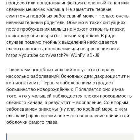
процесса или попадания инфекции в слезный канал или
слёзный мешочек малыша. Не заметить первые
симптомы подобных заболеваний может только очень
невнимательный родитель. Обычно в таких ситуациях
после пробуждения малыш не может открыть глазки,
поскольку они покрыты тонкой корочкой. В ряде
случаев помимо гнойных выделений наблюдается
слезоточивость, воспаление или покраснение века.
https://youtube.com/watch?v=WUnFv1sD-J8
Причинами подобных явлений могут стать сразу
несколько заболеваний. Основных две: дакриоцистит и
конъюнктивит. Первым заболеванием страдает
большинство новорождённых. Появляется оно из-за
того, что у малышей наблюдается плохая проходимость
слёзного канала, а результат – воспаление. Со вторым
заболеванием знакомы (ну или, по крайней мере, о нём
слышали) практически все – это воспаление слизистой
оболочки самого глаза.