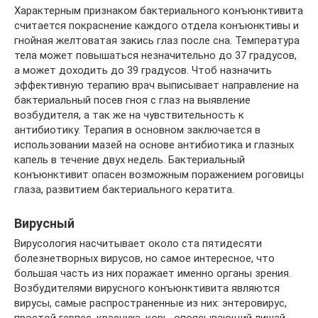
Характерным признаком бактериального конъюнктивита
считается покраснение каждого отдела конъюнктивы и
гнойная желтоватая закись глаз после сна. Температура
тела может повышаться незначительно до 37 градусов,
а может доходить до 39 градусов. Чтоб назначить
эффективную терапию врач выписывает направление на
бактериальный посев гноя с глаз на выявление
возбудителя, а так же на чувствительность к
антибиотику. Терапия в основном заключается в
использовании мазей на основе антибиотика и глазных
капель в течение двух недель. Бактериальный
конъюнктивит опасен возможным поражением роговицы
глаза, развитием бактериального кератита.
Вирусный
Вирусология насчитывает около ста пятидесяти
болезнетворных вирусов, но самое интересное, что
большая часть из них поражает именно органы зрения.
Возбудителями вирусного конъюнктивита являются
вирусы, самые распространенные из них: энтеровирус,
простой герпес, краснуха, корь, опоясывающий лишай.