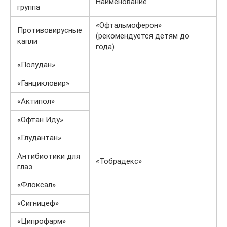
Наименование
группа
«Офтальмоферон»
Противовирусные
(рекомендуется детям до
капли
года)
«Полудан»
«Ганцикловир»
«Актипол»
«Офтан Иду»
«Глудантан»
Антибиотики для
«Тобрадекс»
глаз
«Флоксал»
«Сигницеф»
«Ципрофарм»