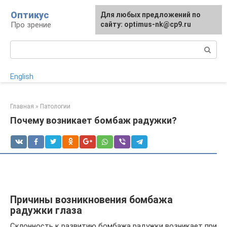
Перейти
Оптикус
Для любых предложений по
к
Про зрение
сайту: optimus-nk@cp9.ru
контенту
Поиск:
English
Главная
»
Патологии
Почему возникает бомбаж радужки?
Причины возникновения бомбажа
радужки глаза
Склонность к развитию бомбажа радужки возникает при