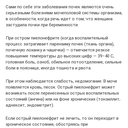
Сами по себе эти заболевания почек являются очень
серьезными болезнями мочеполовой системы организма,
в особенности, когда речь идет о том, что женщина
застудила почки при беременности.
При остром пиелонефрите (когда воспалительный
процесс затрагивает паренхиму почек (ткань органа),
почечную лоханку и чашечки) — отмечается резкое
повышение температуры до высоких цифр — 39−40 С,
головная боль, озноб, обильное потоотделение, сильные
боли в пояснице, иногда тошнота и рвота.
При этом наблюдается слабость, недомогание. В моче
появляется кровь, песок. Острый пиелонефрит может
возникать после перенесенных острых воспалительных
состояний (ангина) или на фоне хронических (тонзиллит,
аднексит, эндометрит).
Если острый пиелонефрит не лечить, то он переходит в
хроническое состояние, обостряясь при