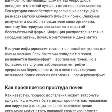
вагиноз. По мочевыводящим путям микрофлора
попадает в мочевой пузырь, где активно развивается.
Бактериурии способствует сдавливание растущей в
размерах маткой мочевого пузыря и почек. Снижение
иммунитета ослабляет защитные силы организма,
поэтому бактериурия развивается в скрытой
бессимптомной форме. Инфекция распространяется на
соседние органы, почки, мочеточники и даже матку.
В случае инфицирования плаценты создаётся угроза для
жизни малыша. Если бактерии попадают в почки,
развивается пиелонефрит – воспаление почек. Но в
большинстве случаев заболевание не требует
прерывания беременности, но в некоторых случаях
возникает более опасная патология – гломерулонефрит.
Как проявляется простуда почек
Как известно, процесс воспаления может затронуть
одну почку, а может быть двухсторонним. Бактериальная
или вирусная инфекция, сильное переохлаждение
организма могут стать причиной гломерулонефрита,