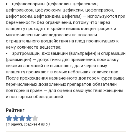
цефалоспорины (цефазолин, цефалексин,
цефтриаксон, цефуроксим, цефиксим, цефоперазон,
цефотаксим, цефтазидим, цефепим) — используются при
беременности без ограничений, потому что через
плаценту проходят в крайне низких концентрациях и
многочисленные исследования не показали
отрицательного воздействия на плод проникнувших к
нему количеств вещества;
эритромицин, джозамицин (вильпрафен) и спирамицин
(ровамицин) — допустимы для применения, поскольку
никаких аномалий не вызывают, да и через саму
плаценту проникают в самых небольших количествах.
После прохождения назначенного доктором курса выше
перечисленных дозволенных препаратов обязателен
повторный прием — для оценки самочувствия женщины
и повторных обследований.
Рейтинг
(
1
оценка, среднее
4
из
5
)