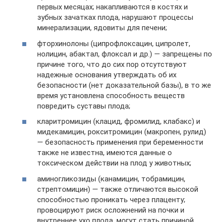
первых месяцах; накапливаются в костях и
зубных зачатках плода, нарушают процессы
минерализации, ядовиты для печени;
фторхинолоны (ципрофлоксацин, ципролет,
нолицин, абактал, флоксал и др.) — запрещены по
причине того, что до сих пор отсутствуют
надежные основания утверждать об их
безопасности (нет доказательной базы), в то же
время установлена способность веществ
повредить суставы плода;
кларитромицин (клацид, фромилид, клабакс) и
мидекамицин, рокситромицин (макропен, рулид)
— безопасность применения при беременности
также не известна, имеются данные о
токсическом действии на плод у животных;
аминогликозиды (канамицин, тобрамицин,
стрептомицин) — также отличаются высокой
способностью проникать через плаценту;
провоцируют риск осложнений на почки и
внутреннее ухо плода, могут стать причиной