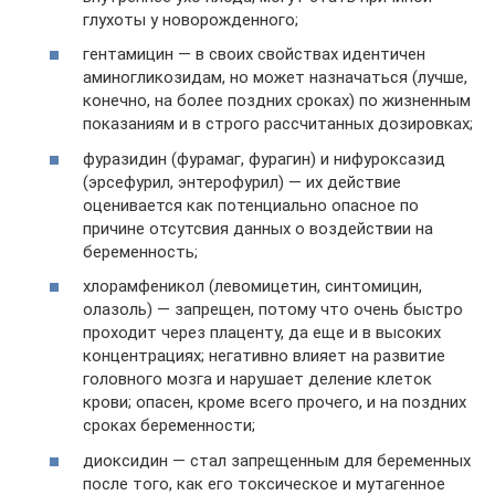
глухоты у новорожденного;
гентамицин — в своих свойствах идентичен
аминогликозидам, но может назначаться (лучше,
конечно, на более поздних сроках) по жизненным
показаниям и в строго рассчитанных дозировках;
фуразидин (фурамаг, фурагин) и нифуроксазид
(эрсефурил, энтерофурил) — их действие
оценивается как потенциально опасное по
причине отсутсвия данных о воздействии на
беременность;
хлорамфеникол (левомицетин, синтомицин,
олазоль) — запрещен, потому что очень быстро
проходит через плаценту, да еще и в высоких
концентрациях; негативно влияет на развитие
головного мозга и нарушает деление клеток
крови; опасен, кроме всего прочего, и на поздних
сроках беременности;
диоксидин — стал запрещенным для беременных
после того, как его токсическое и мутагенное