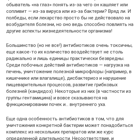
обыватель «на глаз» понять из-за чего он кашляет или
сопливит — из-за вируса или из-за бактерии? Вряд ли. И
полбеды, если лекарство просто бы не действовало на
возбудителя болезни, но оно ведь способно повлиять на
другие аспекты жизнедеятельности организма!
Большинство (но не все!) антибиотиков очень токсичны,
еще какое-то их количество воздействует не столь
радикально и лишь единицы практически безвредны.
Среди побочных действий антибиотиков — нагрузка на
печень, уничтожение полезной микрофлоры (например, в
кишечнике или влагалище), дисбактериоз и нарушение
пищеварительных процессов, развитие грибковых
болезней (кандидоз). Некоторые из них (в частности из
группы гентамицина) и вовсе сказываются на
функционировании почек и… внутреннего уха.
Еще одна особенность антибиотиков в том, что для
уничтожения конкретной бактерии может понадобиться
комплекс из нескольких препаратов или же курс
определенной длительности. Несоответствие, и