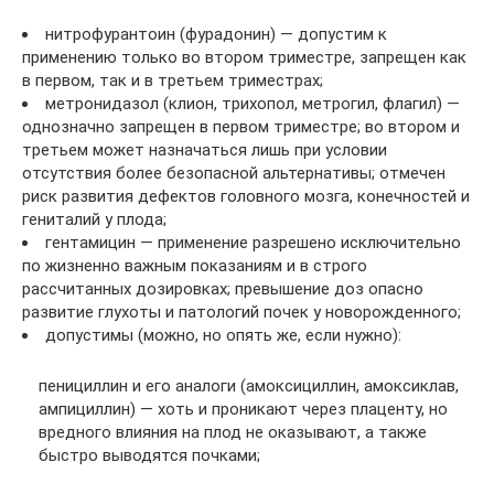
нитрофурантоин (фурадонин) — допустим к
применению только во втором триместре, запрещен как
в первом, так и в третьем триместрах;
метронидазол (клион, трихопол, метрогил, флагил) —
однозначно запрещен в первом триместре; во втором и
третьем может назначаться лишь при условии
отсутствия более безопасной альтернативы; отмечен
риск развития дефектов головного мозга, конечностей и
гениталий у плода;
гентамицин — применение разрешено исключительно
по жизненно важным показаниям и в строго
рассчитанных дозировках; превышение доз опасно
развитие глухоты и патологий почек у новорожденного;
допустимы (можно, но опять же, если нужно):
пенициллин и его аналоги (амоксициллин, амоксиклав,
ампициллин) — хоть и проникают через плаценту, но
вредного влияния на плод не оказывают, а также
быстро выводятся почками;