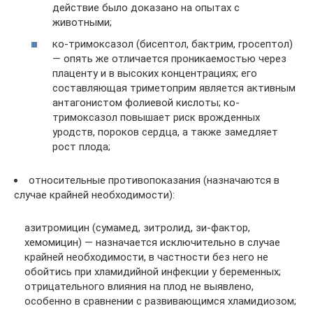
действие было доказано на опытах с
животными;
ко-тримоксазол (бисептол, бактрим, гросептол)
— опять же отличается проникаемостью через
плаценту и в высоких концентрациях; его
составляющая триметоприм является активным
антагонистом фолиевой кислоты; ко-
тримоксазол повышает риск врожденных
уродств, пороков сердца, а также замедляет
рост плода;
относительные противопоказания (назначаются в
случае крайней необходимости):
азитромицин (сумамед, зитролид, зи-фактор,
хемомицин) — назначается исключительно в случае
крайней необходимости, в частности без него не
обойтись при хламидийной инфекции у беременных;
отрицательного влияния на плод не выявлено,
особенно в сравнении с развивающимся хламидиозом;