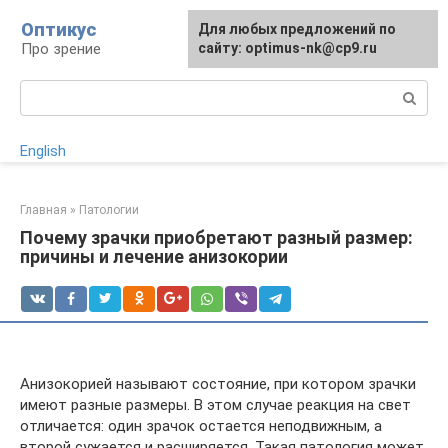
Перейти
Оптикус
Для любых предложений по
к
Про зрение
сайту: optimus-nk@cp9.ru
контенту
Поиск:
English
Главная
»
Патологии
Почему зрачки приобретают разный размер:
причины и лечение анизокории
Анизокорией называют состояние, при котором зрачки
имеют разные размеры. В этом случае реакция на свет
отличается: один зрачок остается неподвижным, а
второй сужается и расширяется. Такая патология может