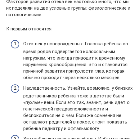
Факторов развития отека век настолько много, что мы
их поделили на две условные группы: физиологические и
патологические.
К первым относятся:
Отек век у новорожденных. Головка ребенка во
время родов подвергается колоссальным
нагрузкам, что иногда приводит к временному
нарушению кровообращения. Это и становится
причиной развития припухлости глаз, которая
обычно проходит через несколько месяцев.
Наследственность. Узнайте, возможно, у близких
родственников ребенка тоже в детстве были
«пухлые» веки. Если это так, значит, речь идет о
генетической предрасположенности и
беспокоиться не о чем. Если же сомнения не
оставляют родителей в покое, стоит показать
ребенка педиатру и офтальмологу.
Употребление пересоленной еды. Избыток соли