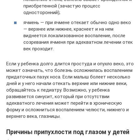
приобретенной (зачастую процесс
односторонний);
ячмень — при ячмене отекает обычно одно веко
— верхнее или нижнее, краснеет и на нем
виднеется локализованное воспаление, после
созревания ячменя при адекватном лечении отек
век проходит.
Если у ребенка долго длится простуда и опухло веко, это
может означать, что болезнь осложнилась воспалением
придаточных пазух носа. Если малыш болеет несколько
дней и у него начали отекать верхние или нижние веки,
обращайтесь к педиатру. Возможно, у ребенка
развивается синусит, который при отсутствии
адекватного лечения может перейти в хроническую
форму и осложниться воспалением челюсти, нижнего и
верхнего века, глазницы.
Причины припухлости под глазом у детей