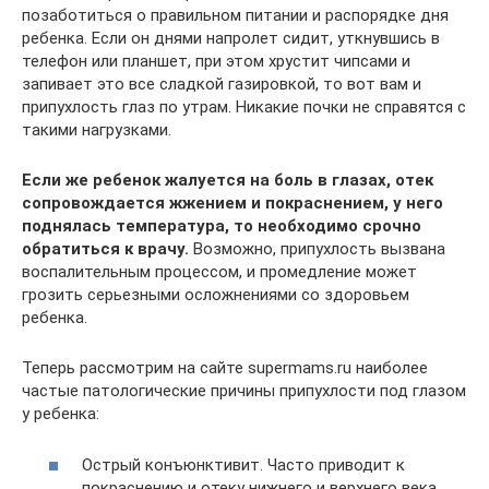
позаботиться о правильном питании и распорядке дня
ребенка. Если он днями напролет сидит, уткнувшись в
телефон или планшет, при этом хрустит чипсами и
запивает это все сладкой газировкой, то вот вам и
припухлость глаз по утрам. Никакие почки не справятся с
такими нагрузками.
Если же ребенок жалуется на боль в глазах, отек
сопровождается жжением и покраснением, у него
поднялась температура, то необходимо срочно
обратиться к врачу.
Возможно, припухлость вызвана
воспалительным процессом, и промедление может
грозить серьезными осложнениями со здоровьем
ребенка.
Теперь рассмотрим на сайте supermams.ru наиболее
частые патологические причины припухлости под глазом
у ребенка:
Острый конъюнктивит. Часто приводит к
покраснению и отеку нижнего и верхнего века.