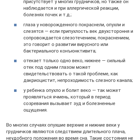
присутствует у многих грудничков, но также он
наблюдается и при аллергической реакции,
болезнях почек и т.д.;
глаза у новорожденного покраснели, опухли и
слезятся — если припухлость век двухстороння и
сопровождается слезотечением, покраснением,
это говорит о развитии вирусного или
бактериального конъюнктивита;
отекает только одно веко, нижнее — сильный
отек под одним глазом может
свидетельствовать о такой проблеме, как
дакриоцистит, непроходимость слезного канала;
у ребенка опухло и болит веко — так может
проявляться ячмень, который в период
созревания вызывает зуд и болезненные
ощущения.
Во многих случаях опухшие верхние и нижние веки у
грудничков являются следствием длительного плача,
неудобного положения во время сна. Такие состояния не