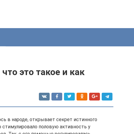
что это такое и как
ось в народе, открывает секрет истинного
о стимулировало половую активность у
ров. Так, с его помощью регулировалась