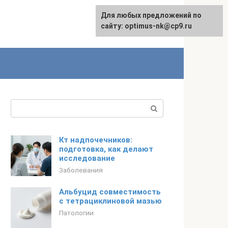
Для любых предложений по
English
сайту: optimus-nk@cp9.ru
Поиск:
Кт надпочечников:
подготовка, как делают
исследование
Заболевания
Альбуцид совместимость
с тетрациклиновой мазью
Патологии