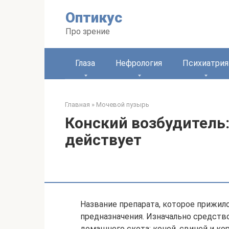
Перейти
Оптикус
к
контенту
Про зрение
Глаза
Нефрология
Психиатрия
Главная
»
Мочевой пузырь
Конский возбудитель: 
действует
Название препарата, которое прижил
предназначения. Изначально средств
домашнего скота: коней, свиней и ко