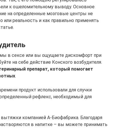
вели к ошеломительному выводу. Основное
ние на определенные мозговые центры не
о или реальность и как правильно применять
татье.
будитель
емы в сексе или вы ощущаете дискомфорт при
уйте на себе действие Конского возбудителя.
теринарный препарат, который помогает
вотных
.
времени продукт использовали для случки
т определенный рефлекс, необходимый для
й вытяжки компанией А-Биофабрика. Благодаря
растворяются в напитке – вы можете принимать