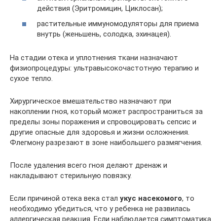
действия (Эритромицин, Циклосан);
растительные иммуномодуляторы для приема
внутрь (женьшень, солодка, эхинацея).
На стадии отека и уплотнения ткани назначают
физиопроцедуры: ультравысокочастотную терапию и
сухое тепло.
Хирургическое вмешательство назначают при
накоплении гноя, который может распространиться за
пределы зоны поражения и спровоцировать сепсис и
другие опасные для здоровья и жизни осложнения.
Флегмону разрезают в зоне наибольшего размягчения.
После удаления всего гноя делают дренаж и
накладывают стерильную повязку.
Если причиной отека века стал
укус насекомого
, то
необходимо убедиться, что у ребенка не развилась
аллергическая реакция. Если наблюдается симптоматика