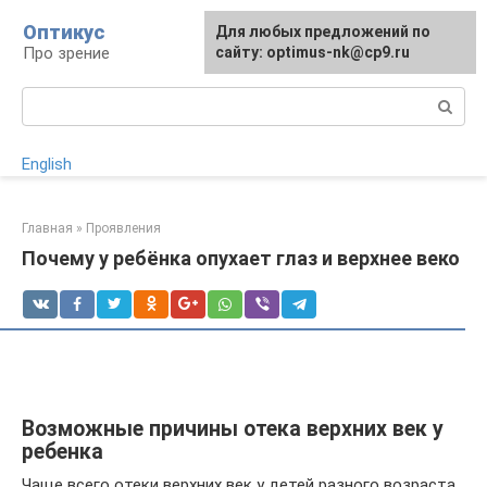
Перейти
Оптикус
Для любых предложений по
к
Про зрение
сайту: optimus-nk@cp9.ru
контенту
Поиск:
English
Главная
»
Проявления
Почему у ребёнка опухает глаз и верхнее веко
Возможные причины отека верхних век у
ребенка
Чаще всего отеки верхних век у детей разного возраста