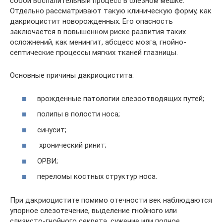
собой воспалительный процесс в слезном мешке.
Отдельно рассматривают такую клиническую форму, как
дакриоцистит новорожденных. Его опасность
заключается в повышенном риске развития таких
осложнений, как менингит, абсцесс мозга, гнойно-
септические процессы мягких тканей глазницы.
Основные причины дакриоцистита:
врожденные патологии слезоотводящих путей;
полипы в полости носа;
синусит;
хронический ринит;
ОРВИ;
переломы костных структур носа.
При дакриоцистите помимо отечности век наблюдаются
упорное слезотечение, выделение гнойного или
слизисто-гнойного секрета, сужение или полное