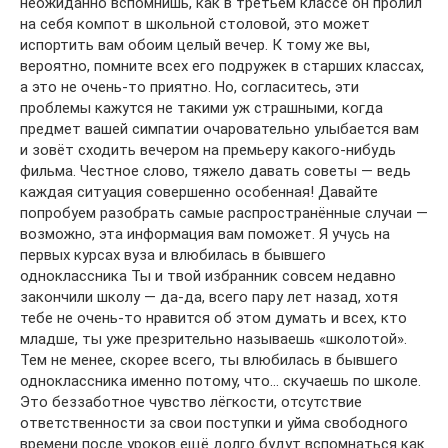
неожиданно вспомнишь, как в третьем классе он пролил
на себя компот в школьной столовой, это может
испортить вам обоим целый вечер. К тому же вы,
вероятно, помните всех его подружек в старших классах,
а это не очень-то приятно. Но, согласитесь, эти
проблемы кажутся не такими уж страшными, когда
предмет вашей симпатии очаровательно улыбается вам
и зовёт сходить вечером на премьеру какого-нибудь
фильма. Честное слово, тяжело давать советы — ведь
каждая ситуация совершенно особенная! Давайте
попробуем разобрать самые распространённые случаи —
возможно, эта информация вам поможет. Я учусь на
первых курсах вуза и влюбилась в бывшего
одноклассника Ты и твой избранник совсем недавно
закончили школу — да-да, всего пару лет назад, хотя
тебе не очень-то нравится об этом думать и всех, кто
младше, ты уже презрительно называешь «школотой».
Тем не менее, скорее всего, ты влюбилась в бывшего
одноклассника именно потому, что… скучаешь по школе.
Это беззаботное чувство лёгкости, отсутствие
ответственности за свои поступки и уйма свободного
времени после уроков ещё долго будут вспомнаться как