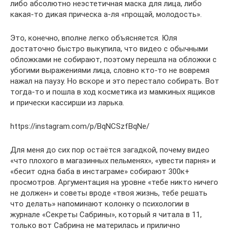
либо абсолютно неэстетичная маска для лица, либо
какая-то дикая прическа а-ля «прощай, молодость».
Это, конечно, вполне легко объясняется. Юля
достаточно быстро выкупила, что видео с обычными
обложками не собирают, поэтому перешла на обложки с
убогими выражениями лица, словно кто-то не вовремя
нажал на паузу. Но вскоре и это перестало собирать. Вот
тогда-то и пошла в ход косметика из мамкиных ящиков
и прически кассирши из ларька.
https://instagram.com/p/BqNCSzfBqNe/
Для меня до сих пор остаётся загадкой, почему видео
«что плохого в магазинных пельменях», «увести парня» и
«бесит одна баба в инстаграме» собирают 300к+
просмотров. Аргументация на уровне «тебе никто ничего
не должен» и советы вроде «твоя жизнь, тебе решать
что делать» напоминают колонку о психологии в
журнале «Секреты Сабрины», который я читала в 11,
только вот Сабрина не материлась и прилично