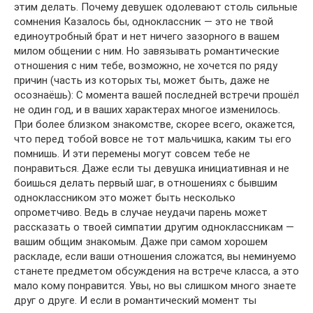
этим делать. Почему девушек одолевают столь сильные
сомнения Казалось бы, одноклассник — это не твой
единоутробный брат и нет ничего зазорного в вашем
милом общении с ним. Но завязывать романтические
отношения с ним тебе, возможно, не хочется по ряду
причин (часть из которых ты, может быть, даже не
осознаёшь): С момента вашей последней встречи прошёл
не один год, и в ваших характерах многое изменилось.
При более близком знакомстве, скорее всего, окажется,
что перед тобой вовсе не тот мальчишка, каким ты его
помнишь. И эти перемены могут совсем тебе не
понравиться. Даже если ты девушка инициативная и не
боишься делать первый шаг, в отношениях с бывшим
одноклассником это может быть несколько
опрометчиво. Ведь в случае неудачи парень может
рассказать о твоей симпатии другим одноклассникам —
вашим общим знакомым. Даже при самом хорошем
раскладе, если ваши отношения сложатся, вы неминуемо
станете предметом обсуждения на встрече класса, а это
мало кому понравится. Увы, но вы слишком много знаете
друг о друге. И если в романтический момент ты