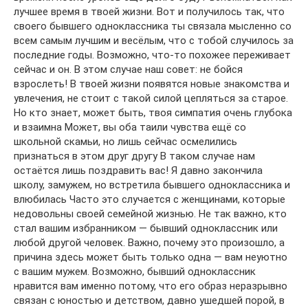
лучшее время в твоей жизни. Вот и получилось так, что
своего бывшего одноклассника ты связала мысленно со
всем самым лучшим и весёлым, что с тобой случилось за
последние годы. Возможно, что-то похожее переживает
сейчас и он. В этом случае наш совет: не бойся
взрослеть! В твоей жизни появятся новые знакомства и
увлечения, не стоит с такой силой цепляться за старое.
Но кто знает, может быть, твоя симпатия очень глубока
и взаимна Может, вы оба таили чувства ещё со
школьной скамьи, но лишь сейчас осмелились
признаться в этом друг другу В таком случае нам
остаётся лишь поздравить вас! Я давно закончила
школу, замужем, но встретила бывшего одноклассника и
влюбилась Часто это случается с женщинами, которые
недовольны своей семейной жизнью. Не так важно, кто
стал вашим избранником — бывший одноклассник или
любой другой человек. Важно, почему это произошло, а
причина здесь может быть только одна — вам неуютно
с вашим мужем. Возможно, бывший одноклассник
нравится вам именно потому, что его образ неразрывно
связан с юностью и детством, давно ушедшей порой, в