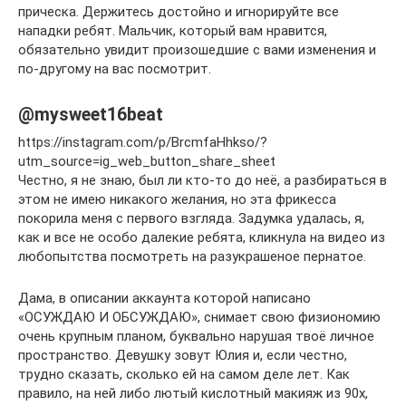
прическа. Держитесь достойно и игнорируйте все
нападки ребят. Мальчик, который вам нравится,
обязательно увидит произошедшие с вами изменения и
по-другому на вас посмотрит.
@mysweet16beat
https://instagram.com/p/BrcmfaHhkso/?
utm_source=ig_web_button_share_sheet
Честно, я не знаю, был ли кто-то до неё, а разбираться в
этом не имею никакого желания, но эта фрикесса
покорила меня с первого взгляда. Задумка удалась, я,
как и все не особо далекие ребята, кликнула на видео из
любопытства посмотреть на разукрашеное пернатое.
Дама, в описании аккаунта которой написано
«ОСУЖДАЮ И ОБСУЖДАЮ», снимает свою физиономию
очень крупным планом, буквально нарушая твоё личное
пространство. Девушку зовут Юлия и, если честно,
трудно сказать, сколько ей на самом деле лет. Как
правило, на ней либо лютый кислотный макияж из 90х,