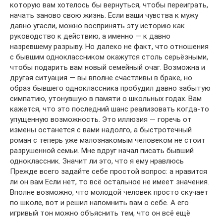
которую вам хотелось бы вернуться, чтобы переиграть,
начать заново свою жизнь. Если ваши чувства к мужу
давно угасли, можно воспринять эту историю как
руководство к действию, а именно — к давно
назревшему разрыву. Но далеко не факт, что отношения
с бывшим одноклассником окажутся столь серьёзными,
чтобы подарить вам новый семейный очаг. Возможна и
другая ситуация — вы вполне счастливы в браке, но
образ бывшего одноклассника пробудил давно забытую
симпатию, утонувшую в памяти о школьных годах. Вам
кажется, что это последний шанс реализовать когда-то
упущенную возможность. Это иллюзия — горечь от
измены останется с вами надолго, а быстротечный
роман с теперь уже малознакомым человеком не стоит
разрушенной семьи. Мне вдруг начал писать бывший
одноклассник. Значит ли это, что я ему нравлюсь
Прежде всего задайте себе простой вопрос: а нравится
ли он вам Если нет, то всё остальное не имеет значения.
Вполне возможно, что молодой человек просто скучает
по школе, вот и решил напомнить вам о себе. А его
игривый тон можно объяснить тем, что он всё ещё