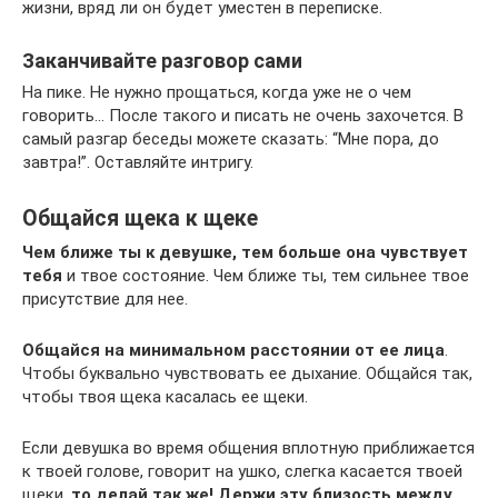
жизни, вряд ли он будет уместен в переписке.
Заканчивайте разговор сами
На пике. Не нужно прощаться, когда уже не о чем
говорить… После такого и писать не очень захочется. В
самый разгар беседы можете сказать: “Мне пора, до
завтра!”. Оставляйте интригу.
Общайся щека к щеке
Чем ближе ты к девушке, тем больше она чувствует
тебя
и твое состояние. Чем ближе ты, тем сильнее твое
присутствие для нее.
Общайся на минимальном расстоянии от ее лица
.
Чтобы буквально чувствовать ее дыхание. Общайся так,
чтобы твоя щека касалась ее щеки.
Если девушка во время общения вплотную приближается
к твоей голове, говорит на ушко, слегка касается твоей
щеки,
то делай так же! Держи эту близость между