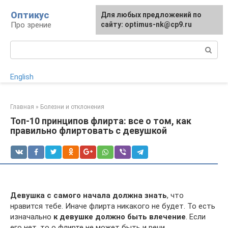
Перейти
Оптикус
Для любых предложений по
к
Про зрение
сайту: optimus-nk@cp9.ru
контенту
Поиск:
English
Главная
»
Болезни и отклонения
Топ-10 принципов флирта: все о том, как
правильно флиртовать с девушкой
Девушка с самого начала должна знать
, что
нравится тебе. Иначе флирта никакого не будет. То есть
изначально
к девушке должно быть влечение
. Если
его нет, то о флирте не может быть и речи.