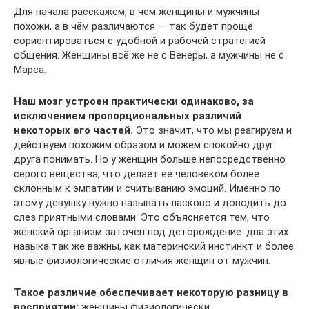
Для начала расскажем, в чём женщины и мужчины
похожи, а в чём различаются — так будет проще
сориентироваться с удобной и рабочей стратегией
общения. Женщины всё же не с Венеры, а мужчины не с
Марса.
Наш мозг устроен практически одинаково, за
исключением пропорциональных различий
некоторых его частей.
Это значит, что мы реагируем и
действуем похожим образом и можем спокойно друг
друга понимать. Но у женщин больше непосредственно
серого вещества, что делает её человеком более
склонным к эмпатии и считыванию эмоций. Именно по
этому девушку нужно называть ласково и доводить до
слез приятными словами. Это объясняется тем, что
женский организм заточен под деторождение: два этих
навыка так же важны, как материнский инстинкт и более
явные физиологические отличия женщин от мужчин.
Такое различие обеспечивает некоторую разницу в
восприятии:
женщины физиологически