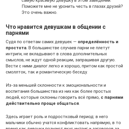
самую красивую девушку в этом заведении.
Поможете мне не уронить честь в глазах друзей?
Это очень важно.
Что нравится девушкам в общении с
парнями
Судя по ответам самих девушек —
определённость и
простота
. В большинстве случаев парни не плетут
интриги, не вкладывают в слова дополнительных
смыслов, не ждут одной реакции, запрашивая другую.
Вести с ними диалог легко и хорошо, притом как простой
смоллток, так и романтическую беседу.
Из-за меньшей склонности к эмоциональности и
воспитания большинства из них как более простых
людей, которые склонны говорить всё прямо,
с парнями
действительно проще общаться
.
Здесь играет роль и подростковый период: в него
мальчики обычно учатся конфликтовать напрямую, в то
время как девочки познают вкус интриг и заговоров за