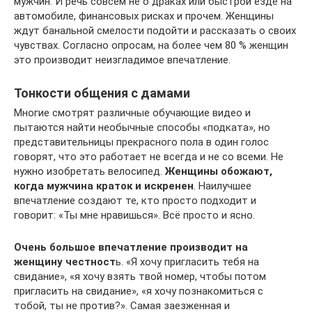
мужчин. И речь совсем не о драках или быстрой езде на
автомобиле, финансовых рисках и прочем. Женщины
ждут банальной смелости подойти и рассказать о своих
чувствах. Согласно опросам, на более чем 80 % женщин
это производит неизгладимое впечатление.
Тонкости общения с дамами
Многие смотрят различные обучающие видео и
пытаются найти необычные способы «подката», но
представительницы прекрасного пола в один голос
говорят, что это работает не всегда и не со всеми. Не
нужно изобретать велосипед.
Женщины обожают,
когда мужчина краток и искренен
. Наилучшее
впечатление создают те, кто просто подходит и
говорит: «Ты мне нравишься». Всё просто и ясно.
Очень большое впечатление производит на
женщину честност
ь. «Я хочу пригласить тебя на
свидание», «я хочу взять твой номер, чтобы потом
пригласить на свидание», «я хочу познакомиться с
тобой, ты не против?». Самая заезженная и