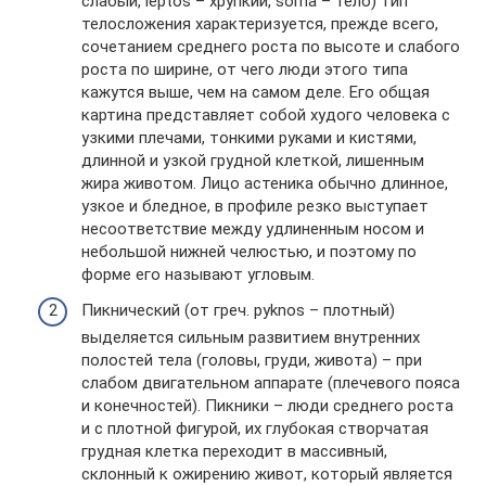
слабый, leptos – хрупкий, soma – тело) тип
телосложения характеризуется, прежде всего,
сочетанием среднего роста по высоте и слабого
роста по ширине, от чего люди этого типа
кажутся выше, чем на самом деле. Его общая
картина представляет собой худого человека с
узкими плечами, тонкими руками и кистями,
длинной и узкой грудной клеткой, лишенным
жира животом. Лицо астеника обычно длинное,
узкое и бледное, в профиле резко выступает
несоответствие между удлиненным носом и
небольшой нижней челюстью, и поэтому по
форме его называют угловым.
Пикнический (от греч. pyknos – плотный)
выделяется сильным развитием внутренних
полостей тела (головы, груди, живота) – при
слабом двигательном аппарате (плечевого пояса
и конечностей). Пикники – люди среднего роста
и с плотной фигурой, их глубокая створчатая
грудная клетка переходит в массивный,
склонный к ожирению живот, который является