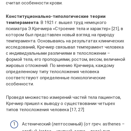
считал особенности крови.
Конституционально-типологические теории
темперамента
. В 1921 г. вышел труд немецкого
психиатра Э.Кречмера «Строение тела и характер» [21], в
котором был представлен новый взгляд на природу
темперамента. Основываясь на результатах клинических
исследований, Кречмер связывал темперамент человека
с индивиду­альными различиями в телосложении –
формой тела, его пропорциями, ростом, весом, величиной
жировых отло­жений. По мнению Кречмера, каждому
определенному типу телосложения человека
соответствуют определенные психологические
особенности.
Проведя множество измерений частей тела пациентов,
Кречмер пришел к выводу о существовании четырех
типов телосложения человека [17, 27]:
Астенический (лептосомный) (от греч. asthenes –