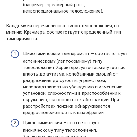
(например, чрезмерный рост,
непропорциональное телосложение).
Каждому из перечисленных типов телосложения, по
мнению Кречмера, соответствует определенный тип
темперамента:
Шизотимический темперамент – соответствует
астеническому (лептосомному) типу
телосложения. Характеризуется замкнутостью
вплоть до аутизма, колебаниями эмоций от
раздражения до сухос­ти, упрямством,
малоподатливостью убеждению и измене­нию
установок, сложностями в приспособлении к
окруже­нию, склонностью к абстракции. При
расстройствах психи­ки обнаруживается
предрасположенность к шизофрении.
Циклотимический – соответствует
пикническому типу телосложения.
Характеризуется качествами,