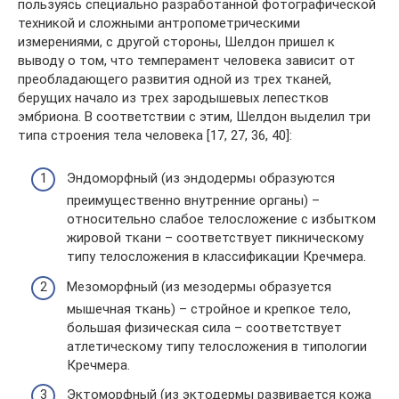
пользуясь специально разработанной фотографической
техникой и сложными антропометрическими
измерениями, с другой стороны, Шелдон пришел к
выводу о том, что темперамент человека зависит от
преобладающего развития одной из трех тканей,
берущих начало из трех зародышевых лепестков
эмбриона. В соответствии с этим, Шелдон выделил три
типа строения тела человека [17, 27, 36, 40]:
Эндоморфный (из эндодермы образуются
преимущественно внутренние органы) –
относительно слабое телосло­жение с избытком
жировой ткани – соответствует пикническому
типу телосложения в классификации Кречмера.
Мезоморфный (из мезодермы образуется
мышечная ткань) – стройное и крепкое тело,
большая физическая сила – соответствует
атлетическому типу телосложения в типологии
Кречмера.
Эктоморфный (из эктодермы развивается кожа