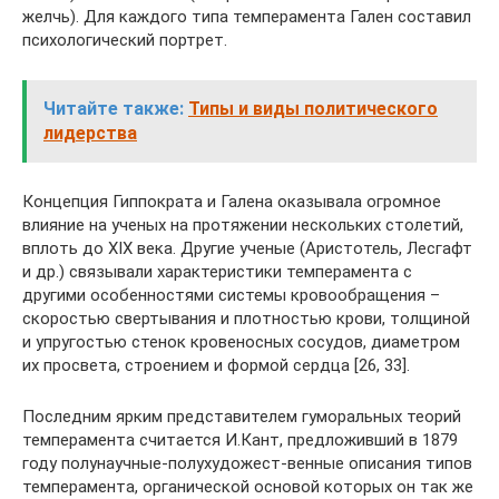
желчь). Для каждого типа темперамента Гален составил
психологический портрет.
Читайте также:
Типы и виды политического
лидерства
Концепция Гиппократа и Галена оказывала огромное
влияние на ученых на протяжении нескольких столетий,
вплоть до XIX века. Другие ученые (Аристотель, Лесгафт
и др.) связывали характеристики темперамента с
другими особенностями системы кровообращения –
скоростью свертывания и плот­ностью крови, толщиной
и упругостью стенок кровеносных сосудов, диаметром
их просвета, строением и формой сердца [26, 33].
Последним ярким представителем гуморальных теорий
темперамента считается И.Кант, предложивший в 1879
году полунаучные-полухудожест-венные описания типов
темперамента, органической основой которых он так же