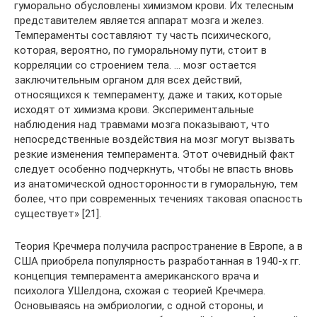
гуморально обусловлены химизмом крови. Их телесным
представителем является аппарат мозга и желез.
Темпераменты составляют ту часть психического,
которая, вероятно, по гуморальному пути, стоит в
корреляции со строением тела. … мозг остается
заключительным органом для всех действий,
относящихся к темпераменту, даже и таких, которые
исходят от химизма крови. Экспериментальные
наблюдения над травмами мозга показывают, что
непосредственные воздействия на мозг могут вызвать
резкие изменения темперамента. Этот очевидный факт
следует особенно подчеркнуть, чтобы не впасть вновь
из анатомической односторонности в гуморальную, тем
более, что при современных течениях таковая опасность
существует» [21].
Теория Кречмера получила распространение в Европе, а в
США приобрела популярность разработанная в 1940-х гг.
концепция темперамента американского врача и
психолога У.Шелдона, схожая с теорией Кречмера.
Основываясь на эмбриологии, с одной стороны, и