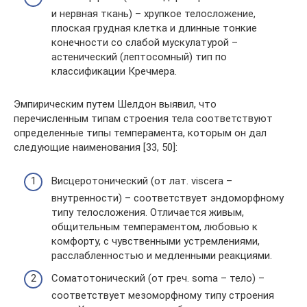
и нервная ткань) – хрупкое телосло­жение,
плоская грудная клетка и длинные тонкие
конечности со слабой мускула­турой –
астенический (лептосомный) тип по
классификации Кречмера.
Эмпирическим путем Шелдон выявил, что
перечисленным типам строения тела соответствуют
определенные типы темперамента, которым он дал
следующие наименования [33, 50]:
Висцеротонический (от лат. viscera –
внутренности) – соответствует эндоморфному
типу телосложения. Отличается живым,
общительным темпераментом, любовью к
комфорту, с чувственными устремлениями,
расслабленностью и медленными реакциями.
Соматотонический (от греч. soma – тело) –
соответствует мезоморфному типу строения