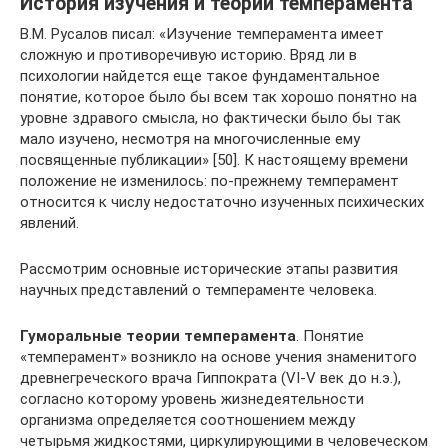
История изучения и теории темперамента
В.М. Русалов писал: «Изучение темперамента имеет
сложную и противоречивую историю. Вряд ли в
психологии найдется еще такое фундаментальное
понятие, которое было бы всем так хорошо понятно на
уровне здравого смысла, но фактически было бы так
мало изучено, несмотря на многочисленные ему
посвященные публикации» [50]. К настоящему времени
положение не изменилось: по-прежнему темперамент
относится к числу недостаточно изученных психических
явлений.
Рассмотрим основные исторические этапы развития
научных представлений о темпераменте человека.
Гуморальные теории темперамента
. Понятие
«темперамент» возникло на основе учения знаменитого
древнегреческого врача Гиппократа (VI-V век до н.э.),
согласно которому уровень жизнедеятельности
организма определяется соотношением между
четырьмя жидкостями, циркулирующими в человеческом