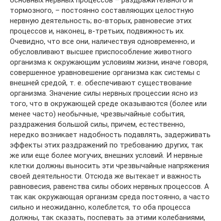
тормозного, – постоянно составляющих целостную
нервную дея­тельность; во-вторых, равновесие этих
процессов и, наконец, в-третьих, подвижность их.
Очевидно, что все они, наличествуя одновременно, и
обусловливают высшее приспособление животного
организма к окружающим условиям жизни, иначе говоря,
совершенное уравновешение организма как системы с
внешней средой, т. е. обеспе­чивают существование
организма. Значение силы нервных процессии ясно из
того, что в окружающей среде оказываются (более или
менее часто) необычные, чрезвычайные события,
раздражения большой силы, причем, естественно,
нередко возникает надобность подавлять, задержи­вать
эффекты этих раздражений по требованию других, так
же или еще более могучих, внешних условий. И нервные
клетки должны выно­сить эти чрезвычайные напряжения
своей деятельности. Отсюда же вытекает и важность
равновесия, равенства силы обоих нервных про­цессов. А
так как окружающая организм среда постоянно, а часто
сильно и неожиданно, колеблется, то оба процесса
должны, так сказать, поспевать за этими колебаниями,