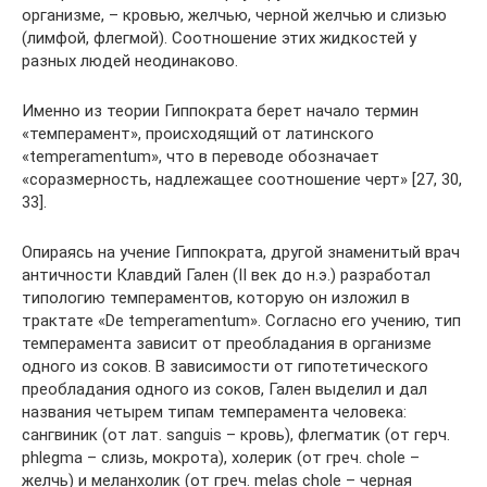
организме, – кровью, желчью, черной желчью и слизью
(лимфой, флегмой). Соотношение этих жидкостей у
разных людей неодинаково.
Именно из теории Гиппократа берет начало термин
«темперамент», происходящий от латинского
«temperamentum», что в переводе обозначает
«соразмерность, надлежащее соотношение черт» [27, 30,
33].
Опираясь на учение Гиппократа, другой знаменитый врач
античности Клавдий Гален (II век до н.э.) разработал
типологию тем­пераментов, которую он изложил в
трактате «De temperamentum». Со­гласно его учению, тип
темперамента зависит от преобладания в организме
одно­го из соков. В зависимости от гипотетического
преобладания одного из соков, Гален выделил и дал
названия четырем типам темперамента человека:
сангвиник (от лат. sanguis – кровь), флегматик (от герч.
phlegma – слизь, мокро­та), холерик (от греч. chole –
желчь) и меланхолик (от греч. melas chole – черная