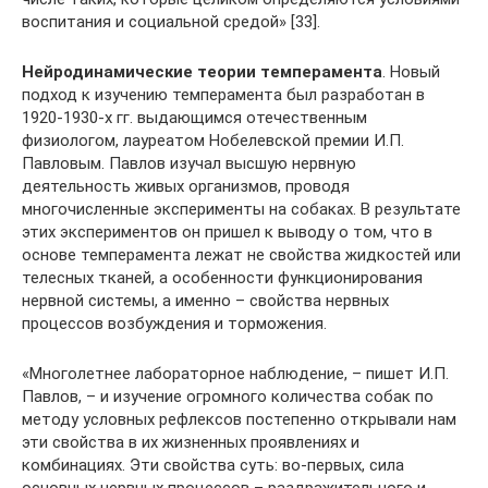
воспитания и социальной средой» [33].
Нейродинамические теории темперамента
. Новый
подход к изучению темперамента был разработан в
1920-1930-х гг. выдающимся отечественным
физиологом, лауреатом Нобелевской премии И.П.
Павловым. Павлов изучал высшую нервную
деятельность живых организмов, проводя
многочисленные эксперименты на собаках. В результате
этих экспериментов он пришел к выводу о том, что в
основе темперамента лежат не свойства жидкостей или
телесных тканей, а особенности функционирования
нервной системы, а именно – свойства нервных
процессов возбуждения и торможения.
«Многолетнее лабораторное наблюдение, – пишет И.П.
Павлов, – и изучение огромного количе­ства собак по
методу условных рефлексов постепенно открывали нам
эти свойства в их жизненных проявлениях и
комбинациях. Эти свойства суть: во-первых, сила
основных нервных процессов – раздражитель­ного и