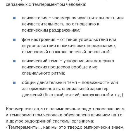
связанных с темпераментом человека:
психэстезия – чрезмерная чувствительность или
нечув­ствительность по отношению к
психическим раздражениям;
фон настроения – оттенок удовольствия или
неудоволь­ствия в психических переживаниях,
отмечаемый на шкале веселый-печальный;
психический темп – ускорение или задержка
психических процессов вообще и их
специального ритма;
общий двигательный темп – подвижность или
заторможенность, специальный харак­тер
движений (быстрый, мягкий, закругленный и т.д.).
Кречмер считал, что взаимосвязь между телосложением
и темпераментом человека обусловлена влиянием на то
и другое эндокринной системы организма:
«Темпераменты…, как мы это твердо эмпирически знаем,