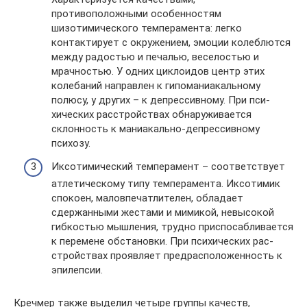
противоположными особенностям
шизотимического темперамента: легко
контактирует с окружением, эмоции колеблются
между радостью и печалью, веселостью и
мрачностью. У одних циклоидов центр этих
колебаний направлен к гипоманиакальному
полюсу, у других – к депрессивному. При пси­
хических расстройствах обнаруживается
склонность к маниакально-депрессивному
психозу.
Иксотимический темперамент – соответствует
атлетическому типу темперамента. Иксотимик
спокоен, маловпечатлителен, обладает
сдержанными жестами и ми­микой, невысокой
гибкостью мышления, трудно приспо­сабливается
к перемене обстановки. При психических рас­
стройствах проявляет предрасположенность к
эпилепсии.
Кречмер также выделил четыре группы качеств,