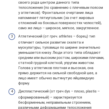
своего рода центром данного типа
телосложения (по сравнению с плечевым поясом
у атлетиков). Фронтальное очертание лица
напоминает пятиугольник (за счет жировых
отложений на боковых поверхностях челюстей),
само же лицо – широкое, мягкое, закругленное.
Атлетический (от греч. athletes – борец) тип
отличает сильное развитие скелета и
мускулатуры, туловище по ширине значительно
уменьшается книзу. Люди этого типа обладают
средним или высоким ростом, широкими плечами,
статной грудной клеткой, упругим животом.
Голова у атлетиков плотная и высокая, она
прямо держится на сильной свободной шее, а
лицо имеет обычно вытянутую яйцевидную
форму.
Диспластический (от греч dys – плохо, plastis –
сформированный) – характеризуется
бесформенным, неправильным строением,
различными деформациями телосложения