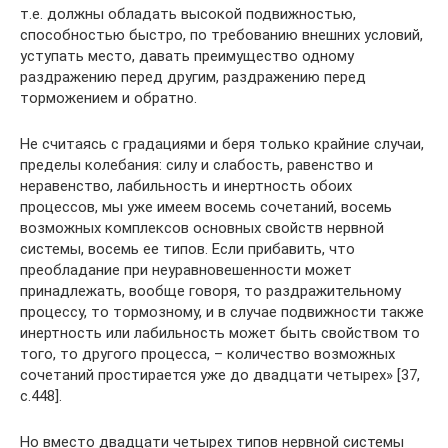
т.е. должны обладать высокой подвижностью,
способностью быстро, по требованию внешних условий,
уступать место, давать преимущество одному
раздражению перед дру­гим, раздражению перед
торможением и обратно.
Не считаясь с градациями и беря только крайние случаи,
пределы колебания: силу и слабость, равенство и
неравенство, лабильность и инертность обоих
процессов, мы уже имеем восемь сочетаний, восемь
возможных комплексов основных свойств нервной
системы, восемь ее типов. Если прибавить, что
преобладание при неуравновешенности мо­жет
принадлежать, вообще говоря, то раздражительному
процессу, то тор­мозному, и в случае подвижности также
инертность или лабильность может быть свойством то
того, то другого процесса, – количество возмож­ных
сочетаний простирается уже до двадцати четырех» [37,
с.448].
Но вместо двадцати четырех типов нервной системы