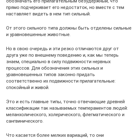
обозначать его прилагательным безудержный, что
прямо подчеркивает его недостаток, но вместе с тем
наставляет видеть в нем тип сильный.
От этого сильного типа должны быть отделены сильные
и урав­новешенные животные.
Но в свою очередь и эти резко отличаются друг от
друга уже по внешнему поведению и, как мы теперь
знаем, специально в силу под­вижности нервных
процессов. Для обозначения этих сильных и
уравновешенных типов законно придать
соответственно их под­вижности прилагательные:
спокойный и живой.
Это и есть главные типы, точно отвечающие древней
классифика­ции так называемых темпераментов людей:
меланхолического, холериче­ского, флегматического и
сангвинического.
Что касается более мелких вариаций, то они