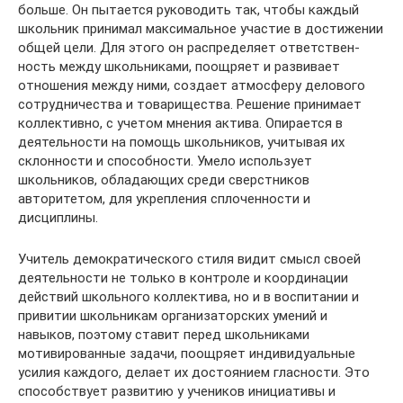
больше. Он пытается руко­водить так, чтобы каждый
школьник принимал максимальное участие в достижении
общей цели. Для этого он распределяет ответствен­
ность между школьниками, поощряет и развивает
отношения между ними, создает атмосферу делового
сотрудничества и товарищест­ва. Решение принимает
коллективно, с учетом мнения актива. Опи­рается в
деятельности на помощь школьников, учитывая их
склон­ности и способности. Умело использует
школьников, обладающих среди сверстников
авторитетом, для укрепления сплоченности и
дисциплины.
Учитель демократического стиля видит смысл своей
деятельности не только в контроле и координации
действий школьного кол­лектива, но и в воспитании и
привитии школьникам организа­торских умений и
навыков, поэтому ставит перед школьниками
мотивированные задачи, поощряет индивидуальные
усилия каждого, делает их достоянием гласности. Это
способствует развитию у учени­ков инициативы и