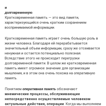
и
долговременную
.
Кратковременная память — это вид памяти,
характеризующийся очень кратким сохранением
воспринимаемой информации.
Кратковременная память играет очень большую роль в
жизни человека. Бла­годаря ей перерабатывается
значительный объем информации, сразу же отсеива­ется
ненужная и остается потенциально полезная.
Вследствие этого не происхо­дит перегрузки
долговременной памяти. В целом же кратковременная
память име­ет огромное значение для организации
мышления, и в этом она очень похожа на
оперативную
память.
Понятием
оперативная память
обозначают
мнемические процессы, обслужи­вающие
непосредственно осуществляемые человеком
актуальные действия, опе­рации
. Когда мы выполняем