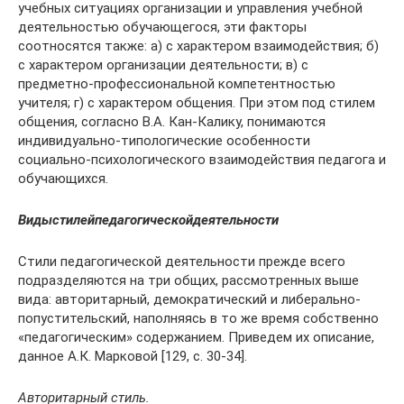
учебных ситуациях организации и управления учебной
деятельностью обучающегося, эти факторы
соотносятся также: а) с характером взаимодействия; б)
с характером организации деятельности; в) с
предметно-профессиональной компетентностью
учителя; г) с характером общения. При этом под стилем
общения, согласно В.А. Кан-Калику, понимаются
индивидуально-типологические особенности
социально-психологического взаимодействия педагога и
обучающихся.
Виды
стилей
педагогической
деятельности
Стили педагогической деятельности прежде всего
подразделяются на три общих, рассмотренных выше
вида: авторитарный, демократический и либерально-
попустительский, наполняясь в то же время собственно
«педагогическим» содержанием. Приведем их описание,
данное А.К. Марковой [129, с. 30-34].
Авторитарный стиль.