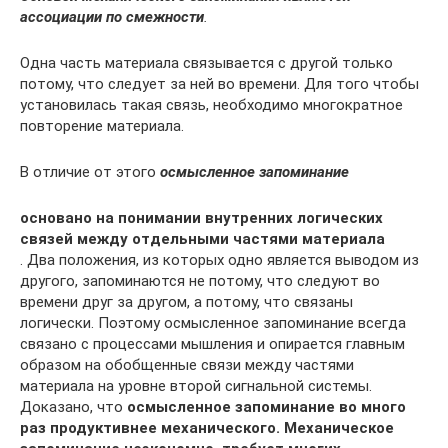
ассоциации по смежности
.
Одна часть материала связывается с другой только
потому, что следует за ней во време­ни. Для того чтобы
установилась такая связь, необходимо многократное
повторе­ние материала.
В отличие от этого
осмысленное запоминание
основано на понимании внутрен­них логических
связей между отдельными частями материала
. Два положения, из которых одно является выводом из
другого, запоминаются не потому, что сле­дуют во
времени друг за другом, а потому, что связаны
логически. Поэтому ос­мысленное запоминание всегда
связано с процессами мышления и опирается глав­ным
образом на обобщенные связи между частями
материала на уровне второй сигнальной системы.
Доказано, что
осмысленное запоминание во много
раз продуктивнее механи­ческого. Механическое