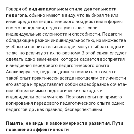
Говоря об
иидивидуальном стиле деятельности
педагога
, обычно имеют в виду, что выбирая те или
иные средства педагогического воздействия и формы
своего поведения, педа­гог учитывает свои
индивидуальные склонности и способности. Педаго­ги,
обладающие разной индивидуальностью, из множества
учебных и вос­питательных задач могут выбрать одни и
те же, но реализуют их по-раз­ному. В этой связи следует
сделать одно замечание, которое касается вос­приятия
и внедрения передового педагогического опыта.
Анализируя его, педагог должен помнить о том, что
такой опыт практически всегда неот­делим от личности
его автора и представляет собой своеобразное сочета­
ние общезначимых педагогических находок и
индивидуальности учите­ля. Поэтому попытки прямого
копирования передового педагогического опыта одних
педагогов др., как правило, бесперспективны.
Память, ее виды и закономерности развития. Пути
повышения эффективности