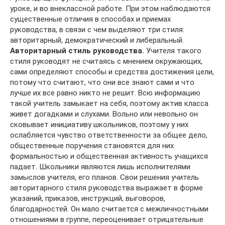
уроке, и во внеклассной работе. При этом наблюдаются
существенные отличия в способах и приемах
руководства, в связи с чем выделяют три стиля:
авторитарный, демократический и либеральный.
Авторитарный стиль руководства.
Учителя такого
стиля руководят не считаясь с мнением окружающих,
сами определяют спо­собы и средства достижения цели,
потому что считают, что они все знают сами и что
лучше их все равно никто не решит. Всю информацию
такой учитель замыкает на себя, поэтому актив клас­са
живет догадками и слухами. Вольно или невольно он
сковы­вает инициативу школьников, поэтому у них
ослабляется чувство ответственности за общее дело,
общественные поручения стано­вятся для них
формальностью и общественная активность учащихся
падает. Школьники являются лишь исполнителями
замыслов учите­ля, его планов. Свои решения учитель
авторитарного стиля руко­водства выражает в форме
указаний, приказов, инструкций, выго­воров,
благодарностей. Он мало считается с межличностными
отношениями в группе, переоценивает отрицательные