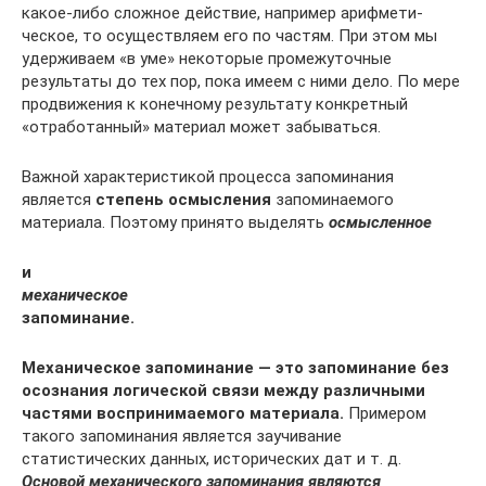
какое-либо сложное действие, например арифмети­
ческое, то осуществляем его по частям. При этом мы
удерживаем «в уме» некото­рые промежуточные
результаты до тех пор, пока имеем с ними дело. По мере
продвижения к конечному результату конкретный
«отработанный» материал мо­жет забываться.
Важной характеристикой процесса запоминания
является
степень осмысления
запоминаемого
материала. Поэтому принято выделять
осмысленное
и
механиче­ское
запоминание.
Механическое запоминание — это запоминание без
осознания логической связи между различными
частями воспринимаемого материала.
Примером
такого запо­минания является заучивание
статистических данных, исторических дат и т. д.
Основой механического запоминания являются