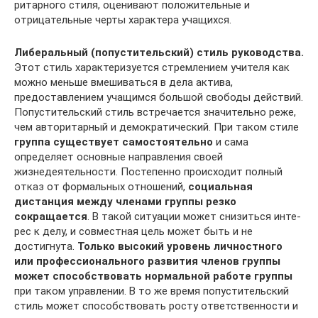
ритарного стиля, оценивают положительные и
отрицательные чер­ты характера учащихся.
Либеральный (попустительский) стиль руководства.
Этот стиль характеризуется стремлением учителя как
можно меньше вмеши­ваться в дела актива,
предоставлением учащимся большой свобо­ды действий.
Попустительский стиль встречается значительно реже,
чем ав­торитарный и демократический. При таком стиле
группа сущест­вует самостоятельно
и сама
определяет основные направления своей
жизнедеятельности. Постепенно происходит полный
отказ от формальных отношений,
социальная
дистанция между членами группы резко
сокращается
. В такой ситуации может снизиться инте­
рес к делу, и совместная цель может быть и не
достигнута.
Только высокий уровень личностного
или профессионального развития членов группы
может способствовать нормальной работе группы
при таком управлении. В то же время попустительский
стиль мо­жет способствовать росту ответственности и