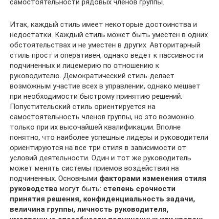
самостоятельности рядовых членов группы.
Итак, каждый стиль имеет некоторые достоинства и
недостат­ки. Каждый стиль может быть уместен в одних
обстоятельствах и не уместен в других. Авторитарный
стиль прост и оперативен, од­нако ведет к пассивности
подчиненных и лицемерию по отноше­нию к
руководителю. Демократический стиль делает
возможным участие всех в управлении, однако мешает
при необходимости быстрому принятию решений.
Попустительский стиль ориентиру­ется на
самостоятельность членов группы, но это возможно
толь­ко при их высочайшей квалификации. Вполне
понятно, что наибо­лее успешные лидеры и руководители
ориентируются на все три стиля в зависимости от
условий деятельности. Один и тот же руко­водитель
может менять системы приемов воздействия на
подчинен­ных. Основными
факторами изменения стиля
руководства
могут быть:
степень срочности
принятия решения, конфиденциальность задачи,
величина группы, личность руководителя,