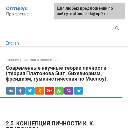
Перейти
Оптикус
Для любых предложений по
к
Про зрение
сайту: optimus-nk@cp9.ru
контенту
Поиск:
English
Главная
»
Болезни и отклонения
Современные научные теории личности
(теория Платонова 5шт, бихевиоризм,
фрейдизм, гуманистическая по Маслоу).
2.5. КОНЦЕПЦИЯ ЛИЧНОСТИ К. К.