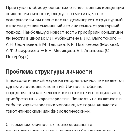
Приступая к обзору основных отечественных концепций
психологии личности, следует отметить, что в
содержательном плане все же доминирует структурный,
а впоследствии сменивший его системно-структурный
подход. Наибольшую известность приобрели концепции
личности в школах С.Л. Рубинштейна, Л.С. Выготского —
А.Н. Леонтьева, Б.М. Теплова, К.К. Платонова (Москва);
А.Ф. Лазурского — В.Н. Мясищева, Б.Г. Ананьева (С-
Петербург).
Проблема структуры личности
В психологической науке категория «личность» является
одним из основных понятий. Личность обычно
определяется как человек в контексте его социальных,
приобретенных характеристик. Личность не включает в
себя те характеристики человека, которые являются
генотипическими или физиологическими.
С термином «личность» тесно связаны те
характеристики, которые являются более или менее