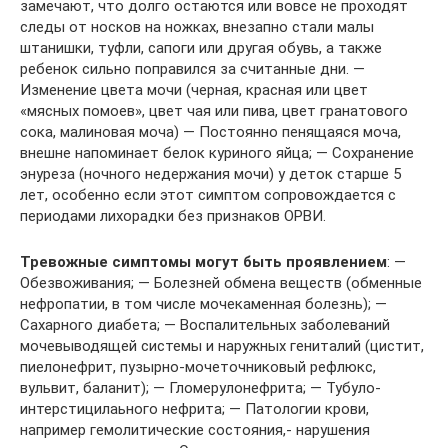
замечают, что долго остаются или вовсе не проходят
следы от носков на ножках, внезапно стали малы
штанишки, туфли, сапоги или другая обувь, а также
ребенок сильно поправился за считанные дни. —
Изменение цвета мочи (черная, красная или цвет
«мясных помоев», цвет чая или пива, цвет гранатового
сока, малиновая моча) — Постоянно пенящаяся моча,
внешне напоминает белок куриного яйца; — Сохранение
энуреза (ночного недержания мочи) у деток старше 5
лет, особенно если этот симптом сопровождается с
периодами лихорадки без признаков ОРВИ.
Тревожные симптомы могут быть проявлением
: —
Обезвоживания; — Болезней обмена веществ (обменные
нефропатии, в том числе мочекаменная болезнь); —
Сахарного диабета; — Воспалительных заболеваний
мочевыводящей системы и наружных гениталий (цистит,
пиелонефрит, пузырно-мочеточниковый рефлюкс,
вульвит, баланит); — Гломерулонефрита; — Тубуло-
интерстицилаьного нефрита; — Патологии крови,
например гемолитические состояния,- нарушения