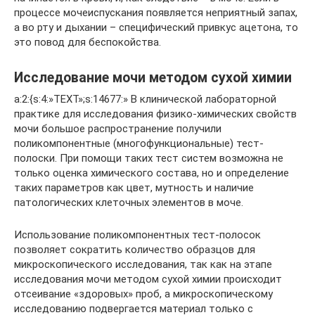
процессе мочеиспускания появляется неприятный запах,
а во рту и дыхании – специфический привкус ацетона, то
это повод для беспокойства.
Исследование мочи методом сухой химии
a:2:{s:4:»TEXT»;s:14677:» В клинической лабораторной
практике для исследования физико-химических свойств
мочи большое распространение получили
поликомпонентные (многофункциональные) тест-
полоски. При помощи таких тест систем возможна не
только оценка химического состава, но и определение
таких параметров как цвет, мутность и наличие
патологических клеточных элементов в моче.
Использование поликомпонентных тест-полосок
позволяет сократить количество образцов для
микроскопического исследования, так как на этапе
исследования мочи методом сухой химии происходит
отсеивание «здоровых» проб, а микроскопическому
исследованию подвергается материал только с