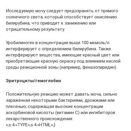
Исследуемую мочу следует предохранять от прямого
солнечного света, который способствует окислению
билирубина, что приводит к занижению или
отрицательному результату.
Уробилиноген в концентрации выше 100 мкмоль/л
интерферирует с определением билирубина. Также
интерферируют вещества, имеющие красный цвет или
приобретающие красную окраску под влиянием кислой
среды реакционной зоны (например, феназопиридин).
Эритроциты/гемоглобин
Положительную реакцию может давать моча, сильно
зараженная некоторыми бактериями, дрожжами или
плесенью; содержащая высокие концентрации
аскорбиновой кислоты (витамин С) или ингибиторов
лекарственного происхождения.
«;s:4:»TYPE»;s:4:»HTML»;}