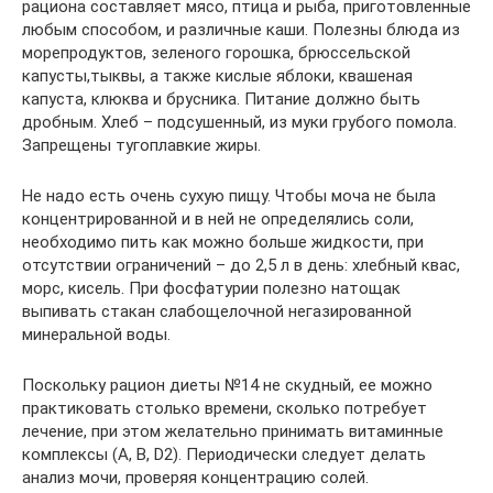
рациона составляет мясо, птица и рыба, приготовленные
любым способом, и различные каши. Полезны блюда из
морепродуктов, зеленого горошка, брюссельской
капусты,тыквы, а также кислые яблоки, квашеная
капуста, клюква и брусника. Питание должно быть
дробным. Хлеб – подсушенный, из муки грубого помола.
Запрещены тугоплавкие жиры.
Не надо есть очень сухую пищу. Чтобы моча не была
концентрированной и в ней не определялись соли,
необходимо пить как можно больше жидкости, при
отсутствии ограничений – до 2,5 л в день: хлебный квас,
морс, кисель. При фосфатурии полезно натощак
выпивать стакан слабощелочной негазированной
минеральной воды.
Поскольку рацион диеты №14 не скудный, ее можно
практиковать столько времени, сколько потребует
лечение, при этом желательно принимать витаминные
комплексы (А, В, D2). Периодически следует делать
анализ мочи, проверяя концентрацию солей.