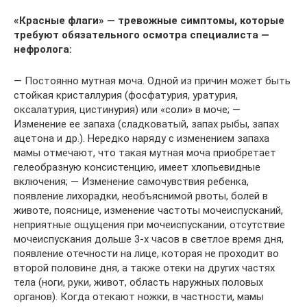
«Красные флаги» — тревожные симптомы, которые
требуют обязательного осмотра специалиста —
нефролога:
— Постоянно мутная моча. Одной из причин может быть
стойкая кристаллурия (фосфатурия, уратурия,
оксалатурия, цистинурия) или «соли» в моче; —
Изменение ее запаха (сладковатый, запах рыбы, запах
ацетона и др.). Нередко наряду с изменением запаха
мамы отмечают, что такая мутная моча приобретает
гелеобразную консистенцию, имеет хлопьевидные
включения; — Изменение самочувствия ребенка,
появление лихорадки, необъяснимой рвоты, болей в
животе, пояснице, изменение частоты мочеиспусканий,
неприятные ощущения при мочеиспускании, отсутствие
мочеиспускания дольше 3-х часов в светлое время дня,
появление отечности на лице, которая не проходит во
второй половине дня, а также отеки на других частях
тела (ноги, руки, живот, область наружных половых
органов). Когда отекают ножки, в частности, мамы