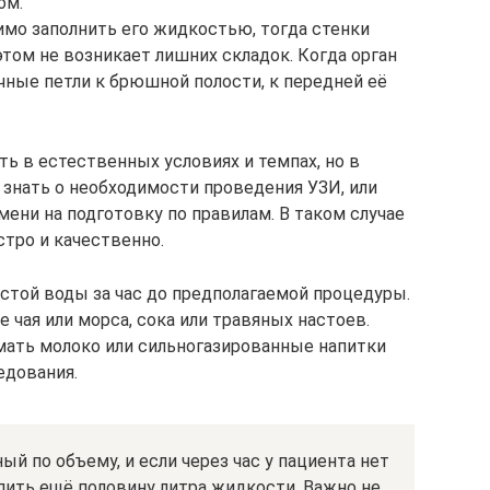
ом.
мо заполнить его жидкостью, тогда стенки
том не возникает лишних складок. Когда орган
чные петли к брюшной полости, к передней её
ь в естественных условиях и темпах, но в
 знать о необходимости проведения УЗИ, или
мени на подготовку по правилам. В таком случае
тро и качественно.
истой воды за час до предполагаемой процедуры.
чая или морса, сока или травяных настоев.
ать молоко или сильногазированные напитки
едования.
й по объему, и если через час у пациента нет
пить ещё половину литра жидкости. Важно не