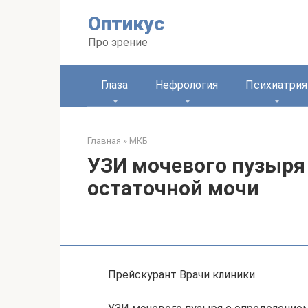
Перейти
Оптикус
к
контенту
Про зрение
Глаза
Нефрология
Психиатрия
Главная
»
МКБ
УЗИ мочевого пузыря
остаточной мочи
Прейскурант Врачи клиники