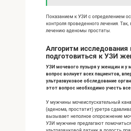
Показанием к УЗИ с определением о
контроля проведенного лечения. Так
лечению аденомы простаты.
Алгоритм исследования 
подготовиться к УЗИ ж
УЗИ мочевого пузыря у женщин и у 
вопрос волнует всех пациентов, вп
ультразвуковое обследование орга
этот вопрос необходимо учесть вс
У мужчины мочеиспускательный канал
(аденома, простатит) уретра сдавлив
вызывает неполное опорожнение моч
УЗИ мужчине предлагают помочиться,
ультразвуковой датчик в полость пр