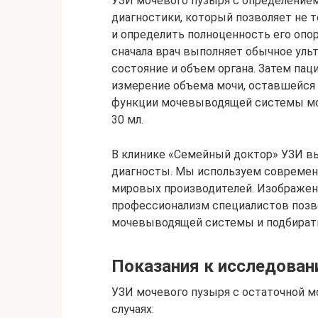
УЗИ мочевого пузыря с определением
диагностики, который позволяет не т
и определить полноценность его опор
сначала врач выполняет обычное уль
состояние и объем органа. Затем пац
измерение объема мочи, оставшейся 
функции мочевыводящей системы мо
30 мл.
В клинике «Семейный доктор» УЗИ 
диагносты. Мы используем современ
мировых производителей. Изображени
профессионализм специалистов позв
мочевыводящей системы и подбират
Показания к исследова
УЗИ мочевого пузыря с остаточной 
случаях: