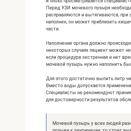
и плохо просматривается специалист
Перед УЗИ мочевого пузыря необходи
расправляются и вытягиваются, при э
наполнен, он может приблизить кише
части.
Наполнение органа должно происходит
некоторых случаях пациент может не
если процедура экстренная и нет вре
мочевой пузырь нужно наполнить быс
Для этого достаточно выпить литр ч
Вместо воды допускается применение 
Специалисты не рекомендуют приним
для достоверности результатов обсл
Мочевой пузырь у всех людей разны
позыва к деуринации, то стоит вы