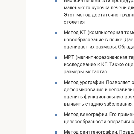
Биопсия печени. Эта процедур
маленького кусочка печени д
Этот метод достаточно трудн
столетия.
Метод КТ (компьютерная томо
новообразование в почке. Да
оценивает их размеры. Облад
МРТ (магнитнорезонансная те
исследование к КТ. Также оце
размеры метастаз.
Метод урографии. Позволяет о
деформирование и неправильн
оценить функциональную возм
выявить стадию заболевания.
Метод венографии. Его примен
целесообразности оперативно
Метод рентгенографии. Позвол