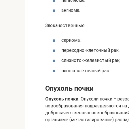
папиллома;
ангиома.
Злокачественные:
саркома;
переходно-клеточный рак;
слизисто-железистый рак;
плоскоклеточный рак.
Опухоль почки
Опухоль почки.
Опухоли почки – разр
новообразования подразделяются на
доброкачественных новообразований
организме (метастазирование) распад