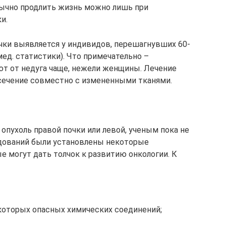
бычно продлить жизнь можно лишь при
и.
очки выявляется у индивидов, перешагнувших 60-
мед. статистики). Что примечательно –
ют от недуга чаще, нежели женщины. Лечение
ссечение совместно с измененными тканями.
опухоль правой почки или левой, ученым пока не
едований были установлены некоторые
 могут дать толчок к развитию онкологии. К
которых опасных химических соединений;