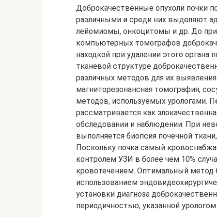
Доброкачественные опухоли почки п
различными и среди них выделяют а
лейомиомы, онкоцитомы и др. До при
компьютерных томографов доброкаче
находкой при удалении этого органа п
тканевой структуре доброкачествен
различных методов для их выявления
магниторезонансная томография, сос
методов, используемых урологами. П
рассматривается как злокачественна
обследовании и наблюдении. При не
выполняется биопсия почечной ткани,
Поскольку почка самый кровоснабжае
контролем УЗИ в более чем 10% слу
кровотечением. Оптимальный метод б
использованием эндовидеохирургичес
установки диагноза доброкачественн
периодичностью, указанной урологом