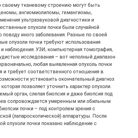
о своему тканевому строению могут быть
деномы, ангиомиолипомы, гемангиомы,
менения ультразвуковой диагностики и
ственные опухоли почки были случайной
о поводу иного заболевания. Разные по своей
ные опухоли почки требуют использования
 и наблюдения. УЗИ, компьютерная томография,
удистые исследования – вот неполный диапазон
ервоначально, любая выявленная опухоль почки
я и требует соответственного отношения в
возможности установить окончательный диагноз
 которая позволяет уточнить характер опухоли.
мый орган, слепая биопсия и даже биопсия под
чаев сопровождается умеренным или обильным
иопсии почки – под контролем зрения с
кой (лапароскопической) аппаратуры. После
ой опухоли почки показано наблюдение с
.