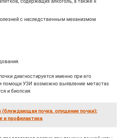
питков, содержащих алкоголь, а также к
болезней с наследственным механизмом
дования.
почки диагностируется именно при его
и помощи УЗИ возможно выявление метастаз.
ся и биопсия.
 (блуждающая почка, опущение почки):
е и профилактика