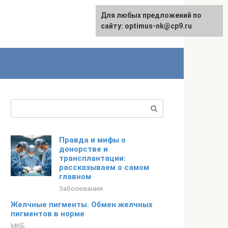
Для любых предложений по
English
сайту: optimus-nk@cp9.ru
Поиск:
Правда и мифы о
донорстве и
трансплантации:
рассказываем о самом
главном
Заболевания
Желчные пигменты. Обмен желчных
пигментов в норме
МКБ