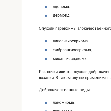
аденома;
дермоид.
Опухоли паренхимы злокачественного
липоангиосаркома;
фиброангиосаркома;
миоангиосаркома.
Рак почки или же опухоль доброкаче
лоханки. В таком случае применима н
Доброкачественные виды:
лейомиома;