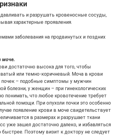
признаки
 сдавливать и разрушать кровеносные сосуды,
зывая характерные проявления.
мами заболевания на продвинутых и поздних
в моче.
ови достаточно высока для того, чтобы
оватый или темно-коричневый. Моча в крови
ка почек – подобные симптомы у мужчин
й болезни, у женщин – при гинекологических
но понимать, что любое кровотечение требует
льной помощи. При опухоли почки это особенно
лучае появление крови в моче свидетельствует
величивается в размерах и разрушает ткани
цесс уже зашел достаточно далеко, и избавляться
 быстрее. Поэтому визит к доктору не следует