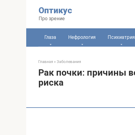
Перейти
Оптикус
к
контенту
Про зрение
Глаза
Нефрология
Психиатрия
Главная
»
Заболевания
Рак почки: причины 
риска