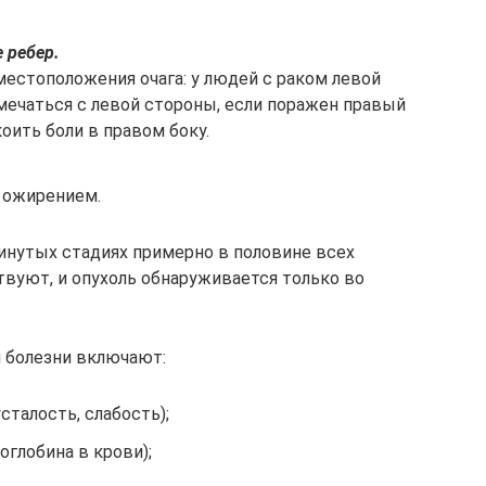
е ребер.
местоположения очага: у людей с раком левой
мечаться с левой стороны, если поражен правый
оить боли в правом боку.
 ожирением.
винутых стадиях примерно в половине всех
твуют, и опухоль обнаруживается только во
 болезни включают:
талость, слабость);
глобина в крови);