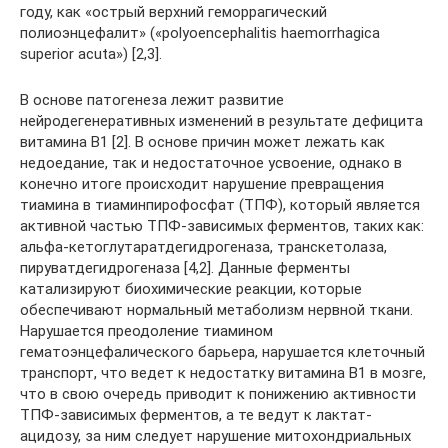
году, как «острый верхний геморрагический
полиоэнцефалит» («polyoencephalitis haemorrhagica
superior acuta») [2,3].
В основе патогенеза лежит развитие
нейродегенеративных изменений в результате дефицита
витамина В1 [2]. В основе причин может лежать как
недоедание, так и недостаточное усвоение, однако в
конечно итоге происходит нарушение превращения
тиамина в тиаминпирофосфат (ТПФ), который является
активной частью ТПФ-зависимых ферментов, таких как:
альфа-кетоглутаратдегидрогеназа, транскетолаза,
пируватдегидрогеназа [4,2]. Данные ферменты
катализируют биохимические реакции, которые
обеспечивают нормальный метаболизм нервной ткани.
Нарушается преодоление тиамином
гематоэнцефалического барьера, нарушается клеточный
транспорт, что ведет к недостатку витамина B1 в мозге,
что в свою очередь приводит к понижению активности
ТПФ-зависимых ферментов, а те ведут к лактат-
ацидозу, за ним следует нарушение митохондриальных