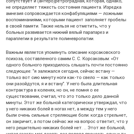
сопутствует и (антеро)ретроградная, которая, однако,
не определяет тяжесть состояния пациента. Изредка
амнезия сопровождается конфабуляциями — ложными
воспоминаниями, которыми пациент заполняет пробелы
в своей памяти. Также нельзя не отметить, что у
больных развивается нижний вялый парапарез и
параплегии в результате полиневропатии.
Важным является упомянуть описание корсаковского
психоза, составленного самим С. С. Корсаковым: «От
одного больного приходилось слышать почти постоянно
следующее: “я залежался сегодня, сейчас встану —
только вот сию минуту ноги как-то свело — как только
они разойдутся, я и встану”. У него была длительная
контрактура в коленях, но он, не помня о ее
существовании, считал, что это только дело данной
минуты. Этот же больной категорически утверждал, что
у него никаких болей в ногах нет, а между тем у него
были очень сильные стреляющие боли: когда стрельнет,
он закричит, а потом сейчас же на вопрос ответит, что у
него решительно никаких болей нет. … Этот же больной,