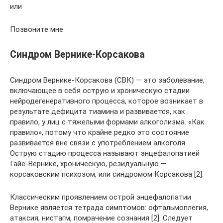
или
Позвоните мне
Синдром Вернике-Корсакова
Синдром Вернике-Корсакова (СВК) — это заболевание,
включающее в себя острую и хроническую стадии
нейродегенеративного процесса, которое возникает в
результате дефицита тиамина и развивается, как
правило, у лиц с тяжелыми формами алкоголизма. «Как
правило», потому что крайне редко это состояние
развивается вне связи с употреблением алкоголя.
Острую стадию процесса называют энцефалопатией
Гайе-Вернике, хроническую, резидуальную —
корсаковским психозом, или синдромом Корсакова [2].
Классическим проявлением острой энцефалопатии
Вернике является тетрада симптомов: офтальмоплегия,
атаксия, нистагм, помрачение сознания [2]. Следует