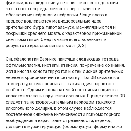
функций, как следствие угнетение тканевого дыхания,
что в свою очередь снижает энергетическое
обеспечение нейронов и нейроглии. Чаще всего в
процесс вовлекаются медиодорсальные ядра
зрительного бугра, гипоталамуса, мамиллярных тел и
покрышки среднего мозга, с характерной прижизненной
симптоматикой. Смерть чаще всего возникает в
результате кровоизлияния в мозг [2, 3].
Энцефалопатии Вернике присуща следующая тетрада:
офтальмоплегия, нистагм, атаксия, помрачение сознания.
Хотя иногда констатируются и отек дисков зрительных
нервов и кровоизлияния в сетчатку. При ЭВ снижается
температура тела, возникает тахикардия, нарастает
слабость. Одним из показателей состояния пациента
является степень нарушения сознания. В ряде случаев ЭВ
следует за непродолжительным периодом тяжелого
алкогольного делирия, в этом случае наблюдается
постепенное снижение интенсивности психомоторного
возбуждения и нарастание отрешенности, переход
делирия в мусситирующую (бормочущую) форму или же