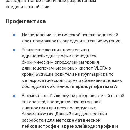
распада в тканях и активным разрастанием
соединительной глии.
Профилактика
Исследование генетической панели родителей
дает возможность определить генные мутации.
Выявление женщин-носительниц
адренолейкодистрофии проводится
биохимическим определением уровня
длинноцепочечных жирных кислот VLCFA в
крови. Будущие родители из группы риска по
метахроматической форме заболевания должны
обследовать активность
арилсульфатазы А
.
В семьях, где были случаи рождения детей с этой
патологией, проводится пренатальная
диагностика при всех последующих
беременностях. Данный вид диагностики
разработан для
метахроматической
лейкодистрофии
,
адренолейкодистрофии
и