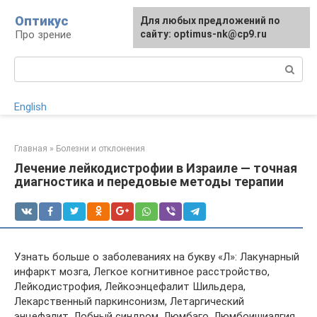
Перейти
Оптикус
Для любых предложений по
к
Про зрение
сайту: optimus-nk@cp9.ru
контенту
Поиск:
English
Главная
»
Болезни и отклонения
Лечение лейкодистрофии в Израиле — точная
диагностика и передовые методы терапии
Узнать больше о заболеваниях на букву «Л»: Лакунарный
инфаркт мозга, Легкое когнитивное расстройство,
Лейкодистрофия, Лейкоэнцефалит Шильдера,
Лекарственный паркинсонизм, Летаргический
энцефалит, Лобный синдром, Люмбаго, Люмбоишиалгия.