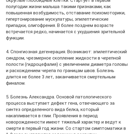
округлые глобоидные клетки. Стартует в первом
полугодии жизни малыша такими признаками, как
повышенная возбудимость, отставание психомоторики,
гипертонирование мускулатуры, эпилептические
припадки, олигофрения. В более позднем возрасте
встречается редко, начинается с ухудшения зрительной
функции.
4. Спонгиозная дегенерация. Возникают: эпилептический
синдром, чрезмерное скопление жидкости в черепной
полости (гидроцефалия) с увеличением диаметра головы
и расхождением черепа по границам швов. Болезнь
длится не более 3 лет, заканчивается смертельным
финалом.
5. Болезнь Александра. Основой патологического
процесса выступает дефект гена, отвечающего за
синтез определенного вида белка, который
накапливается в глии. Проявления в период
новорожденности имеют тяжелый характер и ведут к
смерти в первый год жизни. Со стартом симптоматики в