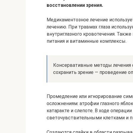
восстановлении зрения.
Медикаментозное лечение используе
лечению. При травмах глаза использ
внутриглазного кровотечения. Также
питания и витаминные комплексы.
Консервативные методы лечения 
сохранить зрение — проведение оп
Промедление или игнорирование сим
осложнениям: атрофии глазного ябло
катаракте и слепоте. В ходе операц
светочувствительными клетками и п
Создаются спайки в области разрыва.