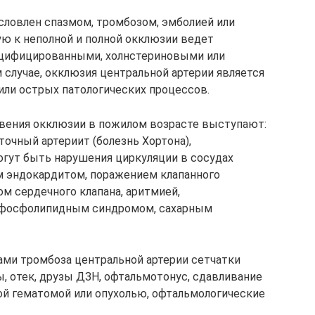
словлен спазмом, тромбозом, эмболией или
ую к неполной и полной окклюзии ведет
ьцифицированными, холнстериновыми или
случае, окклюзия центральной артерии является
ли острых патологических процессов.
вения окклюзии в пожилом возрасте выступают:
точный артериит (болезнь Хортона),
огут быть нарушения циркуляции в сосудах
м эндокардитом, поражением клапанного
м сердечного клапана, аритмией,
тифосфолипидным синдромом, сахарным
и тромбоза центральной артерии сетчатки
 отек, друзы ДЗН, офтальмотонус, сдавливание
ой гематомой или опухолью, офтальмологические