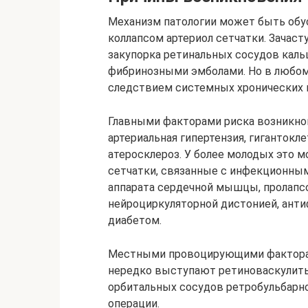
Механизм патологии может быть обу
коллапсом артериол сетчатки. Зачаст
закупорка ретинальных сосудов кал
фибринозными эмболами. Но в любом 
следствием системных хронических и
Главными факторами риска возникно
артериальная гипертензия, гигантокле
атеросклероз. У более молодых это м
сетчатки, связанные с инфекционны
аппарата сердечной мышцы, пролапсо
нейроциркуляторной дистонией, ан
диабетом.
Местными провоцирующими факторам
нередко выступают ретиноваскулиты,
орбитальных сосудов ретробульбарн
операции.