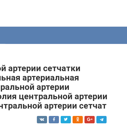
й артерии сетчатки
льная артериальная
тральной артерии
олия центральной артерии
нтральной артерии сетчат