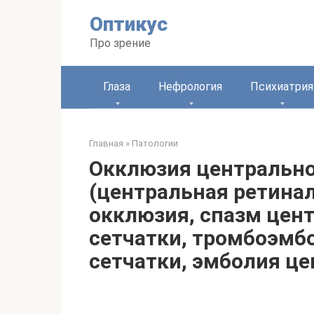
Перейти
Оптикус
к
контенту
Про зрение
Глаза
Нефрология
Психиатрия
Главная
»
Патологии
Окклюзия центрально
(центральная ретина
окклюзия, спазм цен
сетчатки, тромбоэмб
сетчатки, эмболия це