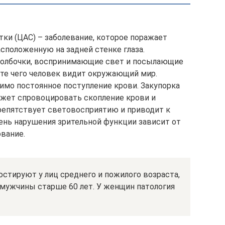
тки (ЦАС) – заболевание, которое поражает
асположенную на задней стенке глаза.
 колбочки, воспринимающие свет и посылающие
ате чего человек видит окружающий мир.
имо постоянное поступление крови. Закупорка
ожет спровоцировать скопление крови и
препятствует световосприятию и приводит к
пень нарушения зрительной функции зависит от
ование.
остируют у лиц среднего и пожилого возраста,
мужчины старше 60 лет. У женщин патология