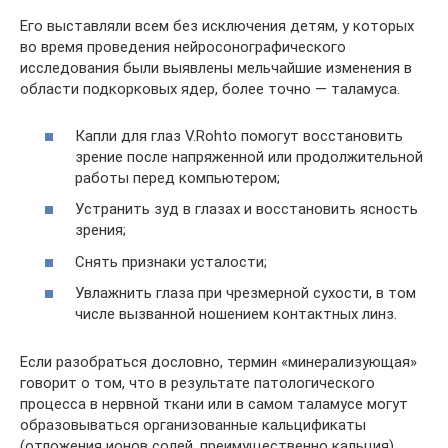
Его выставляли всем без исключения детям, у которых
во время проведения нейросонографического
исследования были выявлены мельчайшие изменения в
области подкорковых ядер, более точно — таламуса.
Капли для глаз V.Rohto помогут восстановить
зрение после напряженной или продолжительной
работы перед компьютером;
Устранить зуд в глазах и восстановить ясность
зрения;
Снять признаки усталости;
Увлажнить глаза при чрезмерной сухости, в том
числе вызванной ношением контактных линз.
Если разобраться дословно, термин «минерализующая»
говорит о том, что в результате патологического
процесса в нервной ткани или в самом таламусе могут
образовываться организованные кальцификаты
(отложения ионов солей, преимущественно кальция).