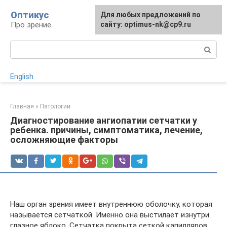
Перейти
Оптикус
Для любых предложений по
к
Про зрение
сайту: optimus-nk@cp9.ru
контенту
Поиск:
English
Главная
»
Патологии
Диагностирование ангиопатии сетчатки у
ребенка. причины, симптоматика, лечение,
осложняющие факторы
Наш орган зрения имеет внутреннюю оболочку, которая
называется сетчаткой. Именно она выстилает изнутри
глазное яблоко. Сетчатка покрыта сеткой капилляров,