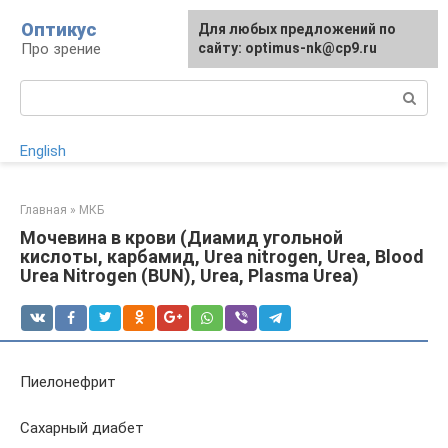
Перейти
Оптикус
Для любых предложений по
к
Про зрение
сайту: optimus-nk@cp9.ru
контенту
Поиск:
English
Главная
»
МКБ
Мочевина в крови (Диамид угольной
кислоты, карбамид, Urea nitrogen, Urea, Blood
Urea Nitrogen (BUN), Urea, Plasma Urea)
Пиелонефрит
Сахарный диабет