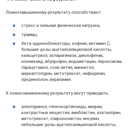
Ложнозавышенному результату способствуют:
стресс и сильная физическая нагрузка,
травмы,
бета-адреноблокаторы, кофеин, витамин С,
большие дозы ацетилсалициловой кислоты,
кальцитриол, аспарагиназа, диклофенак,
изониазид, ибупрофен, индометацин, пироксикам,
парацетамол, соли лития, маннитол,
меркаптопурин, метотрексат, нифедипин,
преднизолон, верапамил.
К ложнозаниженному результату могут приводить:
аллопуринол, глюкокортикоиды, имуран,
контрастные вещества, винбластин, азатиоприн,
метотрексат, спиронолактон, инсулин,
небольшие дозы ацетилсалициловой кислоты,