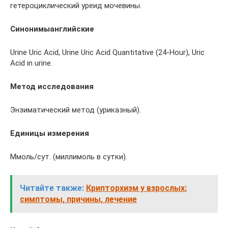
гетероциклический уреид мочевины.
Синонимы
английские
Urine Uric Acid, Urine Uric Acid Quantitative (24-Hour), Uric
Acid in urine.
Метод исследования
Энзиматический метод (уриказный).
Единицы измерения
Ммоль/сут. (миллимоль в сутки).
Читайте также:
Крипторхизм у взрослых:
симптомы, причины, лечение