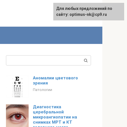
Для любых предложений по
English
сайту: optimus-nk@cp9.ru
Поиск:
Аномалии цветового
зрения
Патологии
Диагностика
церебральной
микроангиопатии на
снимках МРТ и КТ