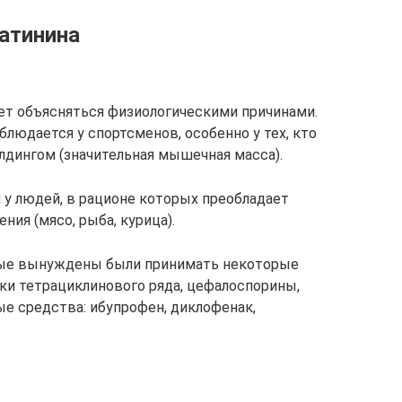
атинина
т объясняться физиологическими причинами.
людается у спортсменов, особенно у тех, кто
лдингом (значительная мышечная масса).
у людей, в рационе которых преобладает
ия (мясо, рыба, курица).
рые вынуждены были принимать некоторые
ки тетрациклинового ряда, цефалоспорины,
е средства: ибупрофен, диклофенак,