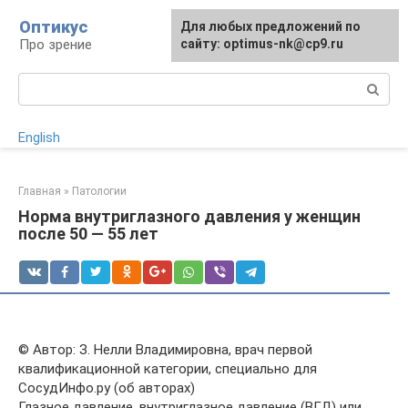
Перейти
Оптикус
Для любых предложений по
к
Про зрение
сайту: optimus-nk@cp9.ru
контенту
Поиск:
English
Главная
»
Патологии
Норма внутриглазного давления у женщин
после 50 — 55 лет
© Автор: З. Нелли Владимировна, врач первой
квалификационной категории, специально для
СосудИнфо.ру (об авторах)
Глазное давление, внутриглазное давление (ВГД) или