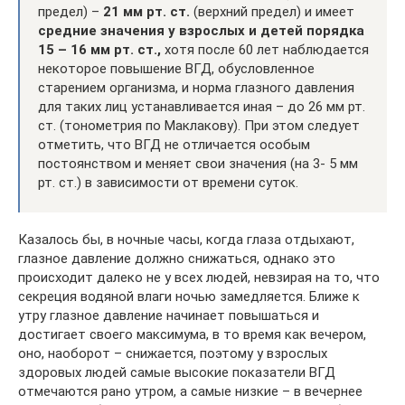
предел) –
21 мм рт. ст.
(верхний предел) и имеет
средние значения у взрослых и детей порядка
15 – 16 мм рт. ст.,
хотя после 60 лет наблюдается
некоторое повышение ВГД, обусловленное
старением организма, и норма глазного давления
для таких лиц устанавливается иная – до 26 мм рт.
ст. (тонометрия по Маклакову). При этом следует
отметить, что ВГД не отличается особым
постоянством и меняет свои значения (на 3- 5 мм
рт. ст.) в зависимости от времени суток.
Казалось бы, в ночные часы, когда глаза отдыхают,
глазное давление должно снижаться, однако это
происходит далеко не у всех людей, невзирая на то, что
секреция водяной влаги ночью замедляется. Ближе к
утру глазное давление начинает повышаться и
достигает своего максимума, в то время как вечером,
оно, наоборот – снижается, поэтому у взрослых
здоровых людей самые высокие показатели ВГД
отмечаются рано утром, а самые низкие – в вечернее