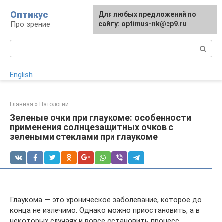
Перейти
Оптикус
Для любых предложений по
к
Про зрение
сайту: optimus-nk@cp9.ru
контенту
Поиск:
English
Главная
»
Патологии
Зеленые очки при глаукоме: особенности
применения солнцезащитных очков с
зелеными стеклами при глаукоме
Глаукома — это хроническое заболевание, которое до
конца не излечимо. Однако можно приостановить, а в
некоторых случаях и вовсе остановить процесс