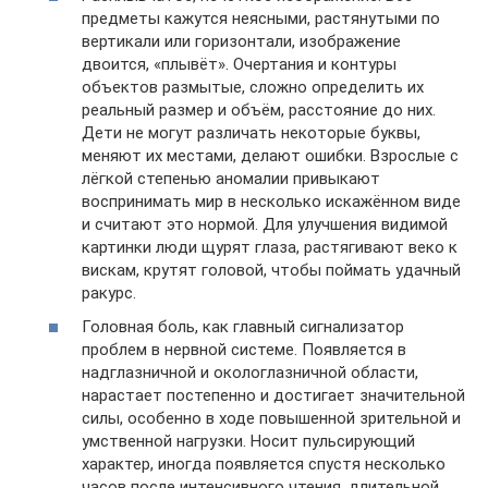
предметы кажутся неясными, растянутыми по
вертикали или горизонтали, изображение
двоится, «плывёт». Очертания и контуры
объектов размытые, сложно определить их
реальный размер и объём, расстояние до них.
Дети не могут различать некоторые буквы,
меняют их местами, делают ошибки. Взрослые с
лёгкой степенью аномалии привыкают
воспринимать мир в несколько искажённом виде
и считают это нормой. Для улучшения видимой
картинки люди щурят глаза, растягивают веко к
вискам, крутят головой, чтобы поймать удачный
ракурс.
Головная боль, как главный сигнализатор
проблем в нервной системе. Появляется в
надглазничной и окологлазничной области,
нарастает постепенно и достигает значительной
силы, особенно в ходе повышенной зрительной и
умственной нагрузки. Носит пульсирующий
характер, иногда появляется спустя несколько
часов после интенсивного чтения, длительной