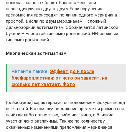
полюса глазного яблока. Расположены они
перпендикулярно друг к другу. Если нарушения
преломления происходят по линии одного меридиана –
простой, а если по двум меридианам – сложный
дальнозоркий астигматизм. Обозначается латинской
буквой H –простой гиперметропический, HH-сложный
гиперметропический.
Миопический астигматизм
Читайте также:
Эффект до и после
блефаропластики: от чего он зависит, на
сколько лет хватает. Фото
(близорукий) характеризуется положением фокуса перед
сетчаткой. В этом случае дальние предметы размыты и
нечётки либо полностью, либо частично, а близкие
участки ясно различимы. Так же по количеству
охваченных изменениями преломления меридианов