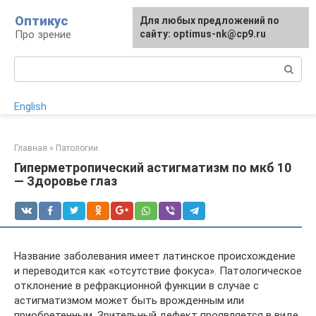
Перейти
Оптикус
Для любых предложений по
к
Про зрение
сайту: optimus-nk@cp9.ru
контенту
Поиск:
English
Главная
»
Патологии
Гиперметропический астигматизм по мкб 10
— Здоровье глаз
Название заболевания имеет латинское происхождение
и переводится как «отсутствие фокуса». Патологическое
отклонение в рефракционной функции в случае с
астигматизмом может быть врожденным или
приобретенным. Зрительный дефект проявляется в виде