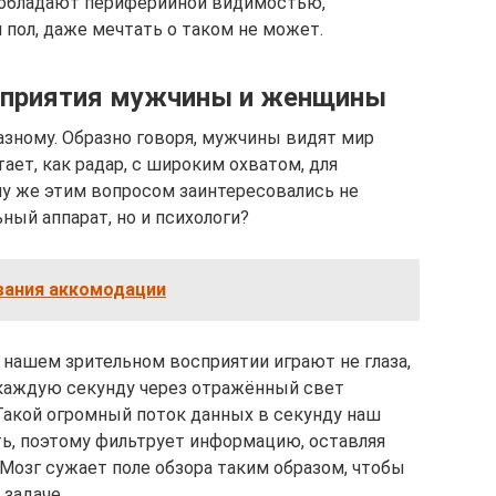
, обладают периферийной видимостью,
й пол, даже мечтать о таком не может.
осприятия мужчины и женщины
зному. Образно говоря, мужчины видят мир
ает, как радар, с широким охватом, для
му же этим вопросом заинтересовались не
ный аппарат, но и психологи?
ания аккомодации
 нашем зрительном восприятии играют не глаза,
а каждую секунду через отражённый свет
Такой огромный поток данных в секунду наш
ть, поэтому фильтрует информацию, оставляя
 Мозг сужает поле обзора таким образом, чтобы
задаче.