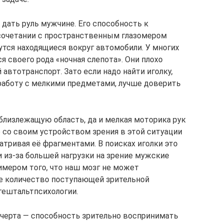
дать руль мужчине. Его способность к
сочетании с пространственным глазомером
утся находящиеся вокруг автомобили. У многих
 своего рода «ночная слепота». Они плохо
автотранспорт. Зато если надо найти иголку,
работу с мелкими предметами, лучше доверить
близлежащую область, да и мелкая моторика рук
 со своим устройством зрения в этой ситуации
атривая её фрагментами. В поисках иголки это
из-за большей нагрузки на зрение мужские
имером того, что наш мозг не может
е количество поступающей зрительной
гештальтпсихологии.
 черта — способность зрительно воспринимать