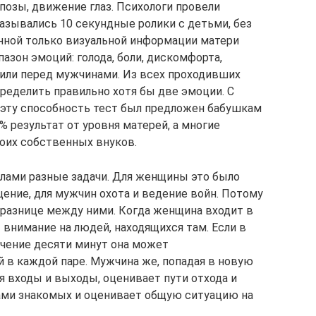
позы, движение глаз. Психологи провели
азывались 10 секундные ролики с детьми, без
нной только визуальной информации матери
азон эмоций: голода, боли, дискомфорта,
авили перед мужчинами. Из всех проходивших
ределить правильно хотя бы две эмоции. С
 эту способность тест был предложен бабушкам
 результат от уровня матерей, а многие
оих собственных внуков.
олами разные задачи. Для женщины это было
ение, для мужчин охота и ведение войн. Потому
 разнице между ними. Когда женщина входит в
внимание на людей, находящихся там. Если в
ечение десяти минут она может
 в каждой паре. Мужчина же, попадая в новую
уя входы и выходы, оценивает пути отхода и
ами знакомых и оценивает общую ситуацию на