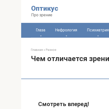
Перейти
Оптикус
к
контенту
Про зрение
Глаза
Нефрология
Психиатрия
Главная
»
Разное
Чем отличается зрен
Смотреть вперед!