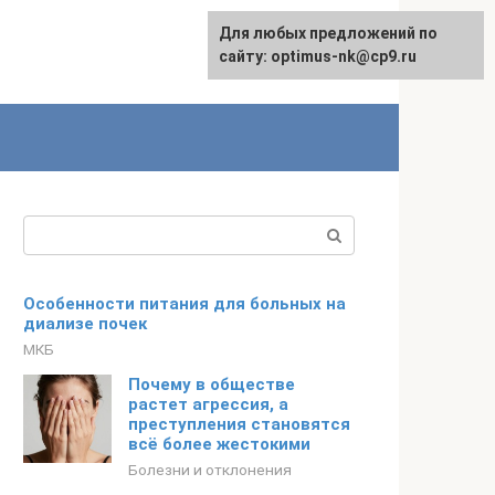
Для любых предложений по
English
сайту: optimus-nk@cp9.ru
Поиск:
Особенности питания для больных на
диализе почек
МКБ
Почему в обществе
растет агрессия, а
преступления становятся
всё более жестокими
Болезни и отклонения