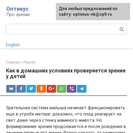
Перейти
Оптикус
Для любых предложений по
к
Про зрение
сайту: optimus-nk@cp9.ru
контенту
Поиск:
English
Главная
»
Разное
Как в домашних условиях проверяется зрение
у детей
Зрительная система малыша начинает функционировать
еще в утробе матери: доказано, что плод реагирует на
свет даже через стенку маминого живота. Но
формирование зрения продолжается и после рождения в
течение первые лет жизни. Важно следить за развитием