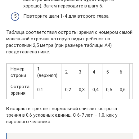
хорошо). Затем переходите в шагу 5;
Повторите шаги 1-4 для второго глаза.
Таблица соответствия остроты зрения с номером самой
маленькой строчки, которую видит ребенок на
расстоянии 2,5 метра (при размере таблицы А4)
представлена ниже.
Номер
1
2
3
4
5
6
7
строки
(верхняя)
Острота
0,1
0,2
0,3
0,4
0,5
0,6
0,
зрения
В возрасте трех лет нормальной считает острота
зрения в 0,6 условных единиц. С 6-7 лет – 1,0, как у
взрослого человека.