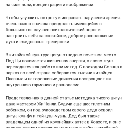
на силе воли, концентрации и воображении.
Чтобы улучшить остроту и исправить нарушения зрения,
очень важно сначала преодолеть имеющийся в
большинстве случаев психологический порог и
настроить себя на спокойное, доброе расположение
духа и ежедневные тренировки.
В китайской культуре цигун отведено почетное место.
Под Ци понимается жизненная энергия, а слово «гун»
переводится как работа или метод. С восходом Солнца в
парках по всей стране собираются тысячи китайцев.
Плавные и неторопливые движения возвращают им
внутреннюю гармонию и равновесие.
Представленная в данной статье методика тихого цигун
дана мастером Жи Чанли. Будучи еще шестилетним
ребенком, он под руководством своего деда освоил
цигун, кун-фу и тай-цзы-чуань. Дед был также
владельцем одной из крупнейших аптек в Хоахоте, и он с