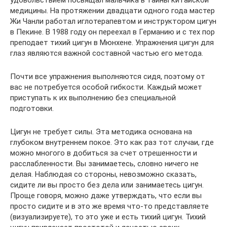
удовольствием посвящал мальчика в тайны китайской
медицины. На протяжении двадцати одного года мастер
Жи Чанли работал иглотерапевтом и инструктором цигун
в Пекине. В 1988 году он переехал в Германию и с тех пор
преподает тихий цигун в Мюнхене. Упражнения цигун для
глаз являются важной составной частью его метода.
Почти все упражнения выполняются сидя, поэтому от
вас не потребуется особой гибкости. Каждый может
приступать к их выполнению без специальной
подготовки.
Цигун не требует силы. Эта методика основана на
глубоком внутреннем покое. Это как раз тот случаи, где
можно многого в добиться за счет отрешенности и
расслабленности. Вы занимаетесь, словно ничего не
делая. Наблюдая со стороны, невозможно сказать,
сидите ли вы просто без дела или занимаетесь цигун.
Проще говоря, можно даже утверждать, что если вы
просто сидите и в это же время что-то представляете
(визуализируете), то это уже и есть тихий цигун. Тихий