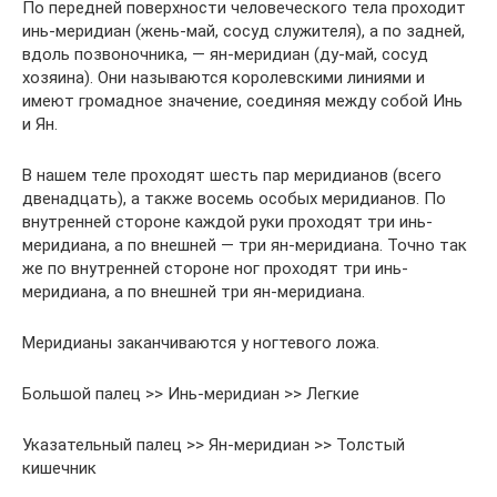
По передней поверхности человеческого тела проходит
инь-меридиан (жень-май, сосуд служителя), а по задней,
вдоль позвоночника, — ян-меридиан (ду-май, сосуд
хозяина). Они называются королевскими линиями и
имеют громадное значение, соединяя между собой Инь
и Ян.
В нашем теле проходят шесть пар меридианов (всего
двенадцать), а также восемь особых меридианов. По
внутренней стороне каждой руки проходят три инь-
меридиана, а по внешней — три ян-меридиана. Точно так
же по внутренней стороне ног проходят три инь-
меридиана, а по внешней три ян-меридиана.
Меридианы заканчиваются у ногтевого ложа.
Большой палец >> Инь-меридиан >> Легкие
Указательный палец >> Ян-меридиан >> Толстый
кишечник