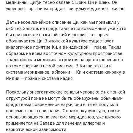
медицины. Цигун тесно связан с Цзин, Ци и Шень. Он
укрепляет организм, придает силу уму и удлиняет жизнь.
Дать некое линейное описание Ци, как мы привыкли у
себя на Западе, не представляется возможным уже хотя
бы при взгляде на китайский иероглиф, которым
обозначается Ци. В японской культуре существует
аналогичное понятие Ки, а в индийской — прана. Таким
образом, на всем восточном культурном пространстве
традиционная медицина строится на представлениях о
потоке энергии в некой системе. В Китае это Ци и
система меридианов; в Японии — Ки и система кайраку, в
Индии — прана и система надис.
Поскольку энергетические каналы человека с их тонкой
структурой пока не могут быть обнаружены обычными
средствами современной науки, они еще не получили
повсеместного признания. Однако акупунктура, также
основывающаяся на системе меридианов, уже широко
применяется на Западе для лечения аллергии и
наркотической зависимости.